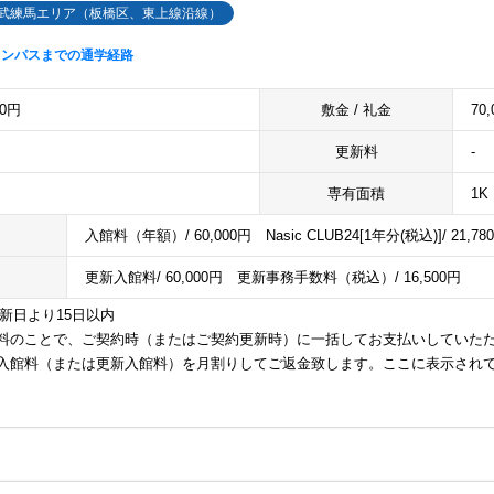
武練馬エリア（板橋区、東上線沿線）
ャンパスまでの通学経路
00円
敷金 / 礼金
70,
更新料
-
専有面積
1K 
入館料（年額）/ 60,000円 Nasic CLUB24[1年分(税込)]/ 21,
更新入館料/ 60,000円 更新事務手数料（税込）/ 16,500円
更新日より15日以内
料のことで、ご契約時（またはご契約更新時）に一括してお支払いしていた
入館料（または更新入館料）を月割りしてご返金致します。ここに表示され