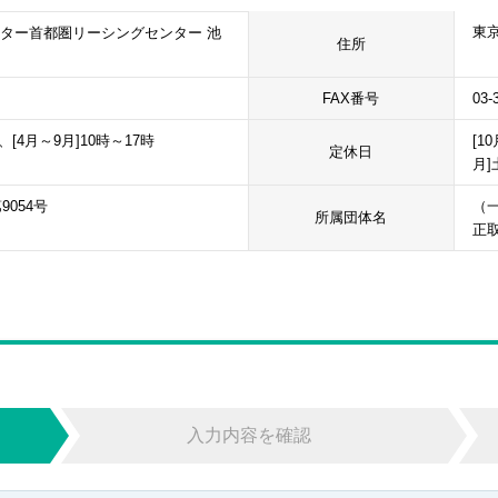
東京
ター首都圏リーシングセンター 池
住所
FAX番号
03-
、[4月～9月]10時～17時
[1
定休日
月]
9054号
（
所属団体名
正
入力内容を確認