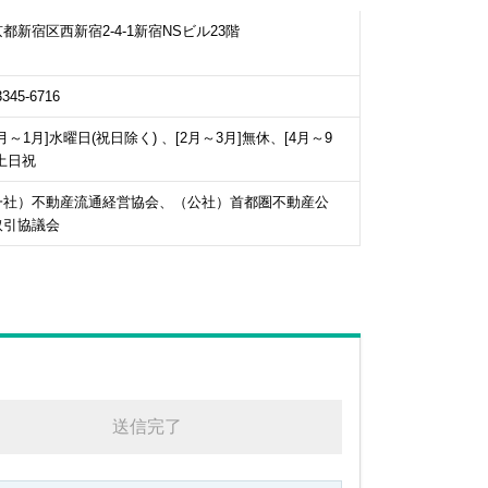
都新宿区西新宿2-4-1新宿NSビル23階
3345-6716
0月～1月]水曜日(祝日除く) 、[2月～3月]無休、[4月～9
土日祝
一社）不動産流通経営協会、（公社）首都圏不動産公
取引協議会
送信完了