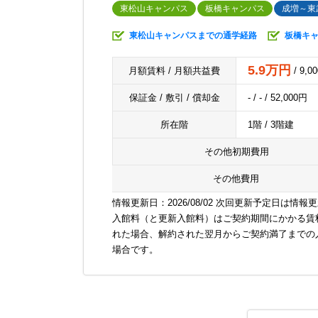
東松山キャンパス
板橋キャンパス
成増～東
東松山キャンパスまでの通学経路
板橋キ
5.9万円
月額賃料 / 月額共益費
/ 9,0
保証金 / 敷引 / 償却金
- / - / 52,000円
所在階
1階 / 3階建
その他初期費用
その他費用
情報更新日：2026/08/02 次回更新予定日は情報
入館料（と更新入館料）はご契約期間にかかる賃
れた場合、解約された翌月からご契約満了までの
場合です。