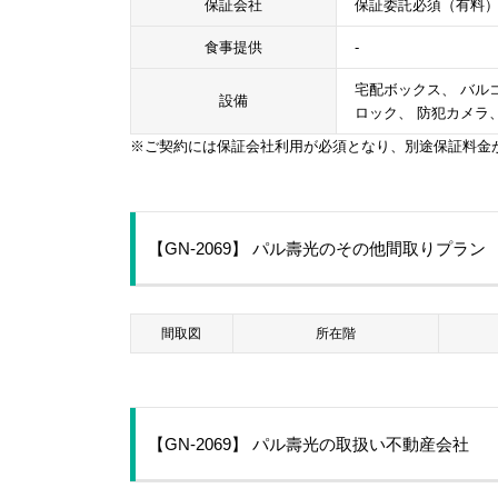
保証会社
保証委託必須（有料
食事提供
-
宅配ボックス、 バルコ
設備
ロック、 防犯カメラ
※ご契約には保証会社利用が必須となり、別途保証料金
【GN-2069】 パル壽光のその他間取りプラン
間取図
所在階
【GN-2069】 パル壽光の取扱い不動産会社