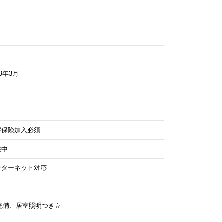
99年3月
介
害保険加入必須
住中
ンターネット対応
完備、居室照明つき☆