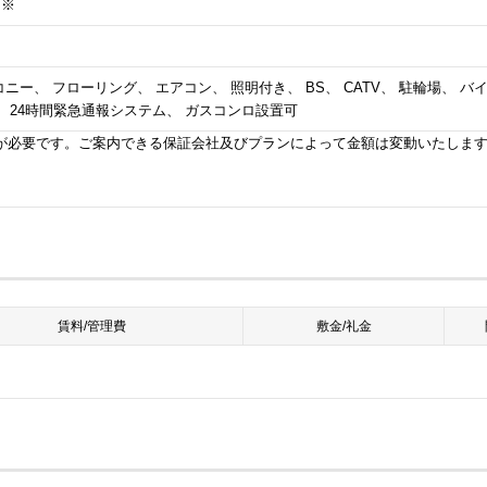
）※
ニー、 フローリング、 エアコン、 照明付き、 BS、 CATV、 駐輪場、 
、 24時間緊急通報システム、 ガスコンロ設置可
が必要です。ご案内できる保証会社及びプランによって金額は変動いたしま
賃料/管理費
敷金/礼金