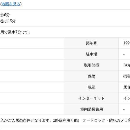
(
地図を見る
)
歩6分
徒歩15分
用で乗車7分です。
築年月
19
駐車場
-
取引態様
仲
保険
損
現況
居
インターネット
イ
室内清掃費用
-
入がご入居の条件となります。2路線利用可能! オートロック・防犯カメラ