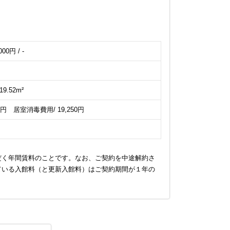
000円 / -
19.52m²
780円 居室消毒費用/ 19,250円
だく年間賃料のことです。なお、ご契約を中途解約さ
ている入館料（と更新入館料）はご契約期間が１年の