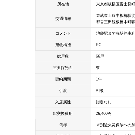
所在地
東京都板橋区富士見町
東武東上線中板橋駅徒
交通情報
都営三田線板橋本町駅
コメント
池袋駅まで各駅停車利
建物構造
RC
総戸数
66戸
主要採光面
東
契約期間
1年
引渡
相談 -
入居属性
指定なし
鍵交換費用
26,400円
備考
※別途火災保険への加