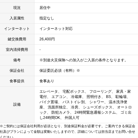
現況
居住中
入居属性
指定なし
インターネット
インターネット対応
鍵交換費用
26,400円
室内清掃費用
-
備考
※別途火災保険への加入がご入居の条件となります。
保証会社
保証委託必須（有料）※
食事提供
食事あり
エレベータ、 宅配ボックス、 フローリング、 家具・家
電付、 エアコン、 冷蔵庫、 照明付き、 BS、 駐輪場、
バイク置場、 バストイレ別、 シャワー、 温水洗浄便
設備
座、 洗面所独立、 冷房、 シューズボックス、 オートロ
ック、 防犯カメラ、 24時間緊急通報システム、 ゴミ出
し24時間OK、 外国人可
※ご契約には保証会社利用が必須となり、別途保証料金が必要です。ご案内できる保証会
社及びプランによって金額は変動いたしますので、詳細については担当店までお問い合せ
ください。