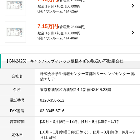
敷金 1ヶ月 / 礼金 180,000円
8階 / ワンルーム / 14.62m²
7.15万円
(管理費 23,000円)
敷金 1ヶ月 / 礼金 180,000円
9階 / ワンルーム / 14.48m²
【GN-2425】 キャンパスヴィレッジ板橋本町の取扱い不動産会社
株式会社学生情報センター首都圏リーシングセンター 池
会社名
袋エリア
住所
東京都新宿区西新宿2-4-1新宿NSビル23階
電話番号
0120-356-512
FAX番号
03-3345-6716
営業時間
[10月～3月]9時～18時、[4月～9月]10時～17時
[10月～1月]水曜日(祝日除く) 、[2月～3月]無休、[4月～9
定休日
月]土日祝