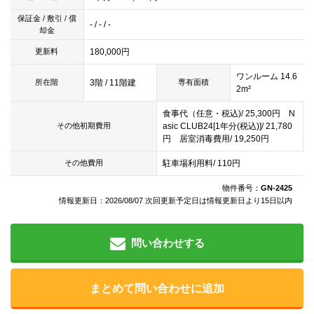
保証金 / 敷引 / 償
- / - / -
却金
180,000円
更新料
ワンルーム 14.6
3階 / 11階建
所在階
専有面積
2m²
食事代（任意・税込)/ 25,300円 N
asic CLUB24[1年分(税込)]/ 21,780
その他初期費用
円 居室消毒費用/ 19,250円
駐車場利用料/ 110円
その他費用
物件番号：
GN-2425
情報更新日：2026/08/07 次回更新予定日は情報更新日より15日以内
問い合わせする
まとめて問い合わせに追加