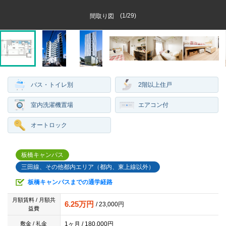
(
1
/
29
)
間取り図
バス・トイレ別
2階以上住戸
室内洗濯機置場
エアコン付
オートロック
板橋キャンパス
三田線、その他都内エリア（都内、東上線以外）
板橋キャンパスまでの通学経路
月額賃料 / 月額共
6.25万円
/ 23,000円
益費
1ヶ月 / 180,000円
敷金 / 礼金