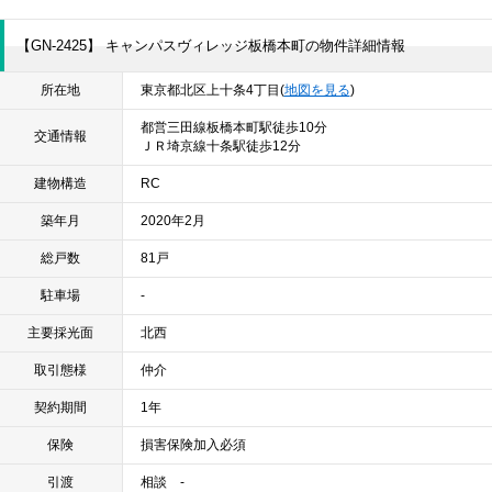
【GN-2425】 キャンパスヴィレッジ板橋本町の物件詳細情報
所在地
東京都北区上十条4丁目(
地図を見る
)
都営三田線板橋本町駅徒歩10分
交通情報
ＪＲ埼京線十条駅徒歩12分
建物構造
RC
築年月
2020年2月
総戸数
81戸
駐車場
-
主要採光面
北西
取引態様
仲介
契約期間
1年
保険
損害保険加入必須
引渡
相談 -