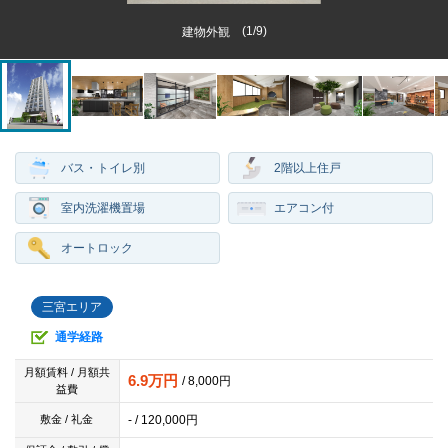
(
1
/
9
)
建物外観
バス・トイレ別
2階以上住戸
室内洗濯機置場
エアコン付
オートロック
三宮エリア
通学経路
月額賃料 / 月額共
6.9万円
/ 8,000円
益費
- / 120,000円
敷金 / 礼金