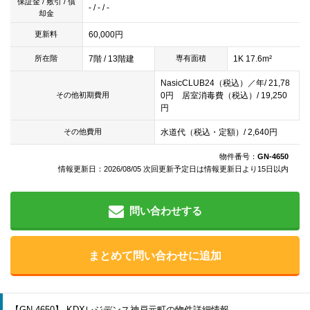
保証金 / 敷引 / 償
- / - / -
却金
60,000円
更新料
7階 / 13階建
1K 17.6m²
所在階
専有面積
NasicCLUB24（税込）／年/ 21,78
0円 居室消毒費（税込）/ 19,250
その他初期費用
円
水道代（税込・定額）/ 2,640円
その他費用
物件番号：
GN-4650
情報更新日：2026/08/05 次回更新予定日は情報更新日より15日以内
問い合わせする
まとめて問い合わせに追加
【GN-4650】 KDXレジデンス神戸元町の物件詳細情報