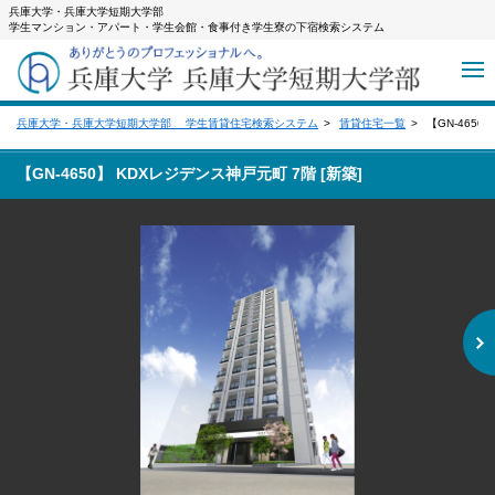
兵庫大学・兵庫大学短期大学部
学生マンション・アパート・学生会館・食事付き学生寮の下宿検索システム
兵庫大学・兵庫大学短期大学部 学生賃貸住宅検索システム
賃貸住宅一覧
【GN-465
【GN-4650】 KDXレジデンス神戸元町 7階 [新築]