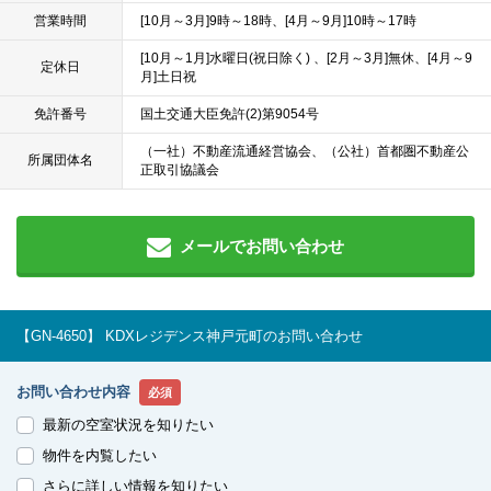
営業時間
[10月～3月]9時～18時、[4月～9月]10時～17時
[10月～1月]水曜日(祝日除く) 、[2月～3月]無休、[4月～9
定休日
月]土日祝
免許番号
国土交通大臣免許(2)第9054号
（一社）不動産流通経営協会、（公社）首都圏不動産公
所属団体名
正取引協議会
メールでお問い合わせ
【GN-4650】 KDXレジデンス神戸元町のお問い合わせ
お問い合わせ内容
必須
最新の空室状況を知りたい
物件を内覧したい
さらに詳しい情報を知りたい