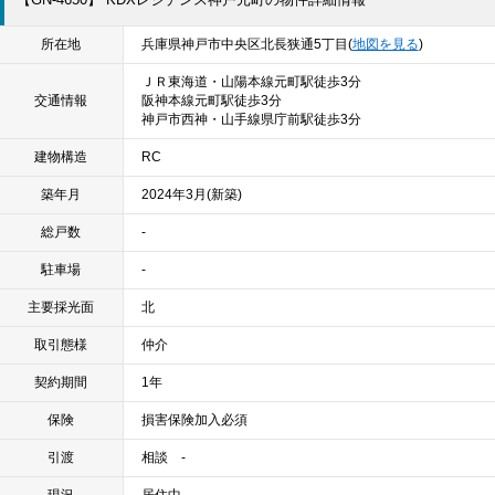
所在地
兵庫県神戸市中央区北長狭通5丁目(
地図を見る
)
ＪＲ東海道・山陽本線元町駅徒歩3分
交通情報
阪神本線元町駅徒歩3分
神戸市西神・山手線県庁前駅徒歩3分
建物構造
RC
築年月
2024年3月(新築)
総戸数
-
駐車場
-
主要採光面
北
取引態様
仲介
契約期間
1年
保険
損害保険加入必須
引渡
相談 -
現況
居住中