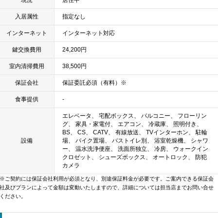
入居属性
指定なし
インターネット
インターネット対応
鍵交換費用
24,200円
室内清掃費用
38,500円
保証会社
保証委託必須（有料）※
食事提供
-
エレベータ、 宅配ボックス、 バルコニー、 フローリン
グ、 家具・家電付、 エアコン、 冷蔵庫、 照明付き、
BS、 CS、 CATV、 有線放送、 TVインターホン、 駐輪
設備
場、 バイク置場、 バストイレ別、 浴室乾燥機、 シャワ
ー、 温水洗浄便座、 洗面所独立、 冷房、 ウォークイン
クロゼット、 シューズボックス、 オートロック、 防犯
カメラ
※ご契約には保証会社利用が必須となり、別途保証料金が必要です。ご案内できる保証会
社及びプランによって金額は変動いたしますので、詳細については担当店までお問い合せ
ください。