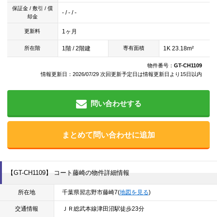
保証金 / 敷引 / 償
- / - / -
却金
1ヶ月
更新料
1階 / 2階建
1K 23.18m²
所在階
専有面積
物件番号：
GT-CH1109
情報更新日：2026/07/29 次回更新予定日は情報更新日より15日以内
問い合わせする
まとめて問い合わせに追加
【GT-CH1109】 コート藤崎の物件詳細情報
所在地
千葉県習志野市藤崎7(
地図を見る
)
交通情報
ＪＲ総武本線津田沼駅徒歩23分