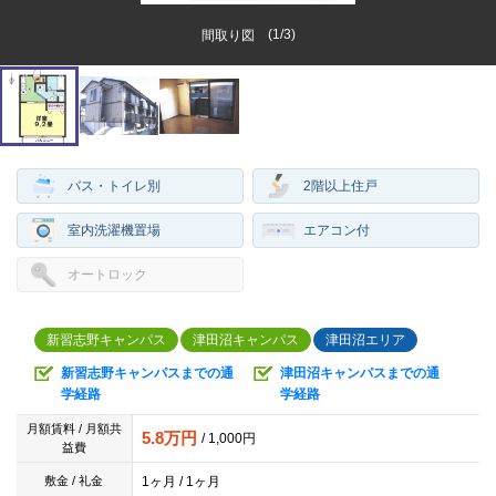
(
1
/
3
)
間取り図
バス・トイレ別
2階以上住戸
室内洗濯機置場
エアコン付
オートロック
新習志野キャンパス
津田沼キャンパス
津田沼エリア
新習志野キャンパスまでの通
津田沼キャンパスまでの通
学経路
学経路
月額賃料 / 月額共
5.8万円
/ 1,000円
益費
1ヶ月 / 1ヶ月
敷金 / 礼金