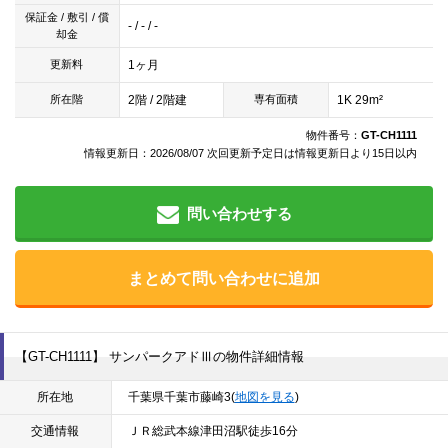
保証金 / 敷引 / 償
- / - / -
却金
1ヶ月
更新料
2階 / 2階建
1K 29m²
所在階
専有面積
物件番号：
GT-CH1111
情報更新日：2026/08/07 次回更新予定日は情報更新日より15日以内
問い合わせする
まとめて問い合わせに追加
【GT-CH1111】 サンパークアドⅢの物件詳細情報
所在地
千葉県千葉市藤崎3(
地図を見る
)
交通情報
ＪＲ総武本線津田沼駅徒歩16分