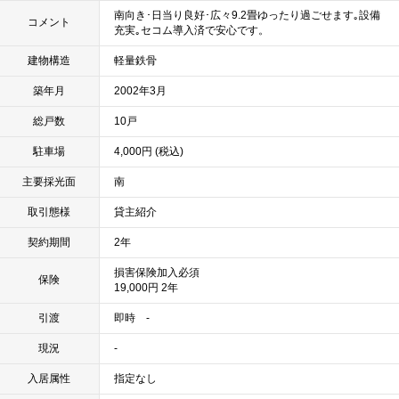
南向き･日当り良好･広々9.2畳ゆったり過ごせます｡設備
コメント
充実｡セコム導入済で安心です。
建物構造
軽量鉄骨
築年月
2002年3月
総戸数
10戸
駐車場
4,000円 (税込)
主要採光面
南
取引態様
貸主紹介
契約期間
2年
損害保険加入必須
保険
19,000円 2年
引渡
即時 -
現況
-
入居属性
指定なし