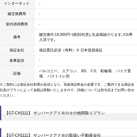
インターネット
-
鍵交換費用
-
室内清掃費用
-
鍵交換代:18,000円~(税別/任意)｡礼金相談のります｡ｾｺﾑ導
備考
入済です｡
保証会社
保証委託必須（有料）※ 日本賃貸保証
食事提供
-
バルコニー、 エアコン、 BS、 CS、 駐輪場、 バイク置
設備
場、 バストイレ別
※ご契約には保証会社利用が必須となり、別途保証料金が必要です。ご案内できる保証会
社及びプランによって金額は変動いたしますので、詳細については担当店までお問い合せ
ください。
【GT-CH1111】 サンパークアドⅢのその他間取りプラン
【GT-CH1111】 サンパークアドⅢの取扱い不動産会社