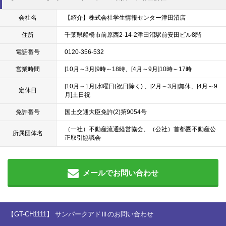
会社名
【紹介】株式会社学生情報センター津田沼店
住所
千葉県船橋市前原西2-14-2津田沼駅前安田ビル8階
電話番号
0120-356-532
営業時間
[10月～3月]9時～18時、[4月～9月]10時～17時
[10月～1月]水曜日(祝日除く) 、[2月～3月]無休、[4月～9
定休日
月]土日祝
免許番号
国土交通大臣免許(2)第9054号
（一社）不動産流通経営協会、（公社）首都圏不動産公
所属団体名
正取引協議会
メールでお問い合わせ
【GT-CH1111】 サンパークアドⅢのお問い合わせ