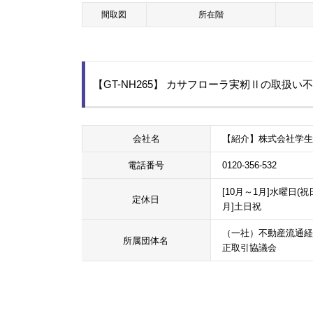
間取図
所在階
【GT-NH265】 カサフローラ実籾Ⅱの取扱い
会社名
【紹介】株式会社学
電話番号
0120-356-532
[10月～1月]水曜日(祝
定休日
月]土日祝
（一社）不動産流通経
所属団体名
正取引協議会