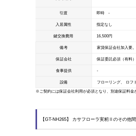
引渡
即時 -
入居属性
指定なし
鍵交換費用
16,500円
備考
家賃保証会社加入要。家
保証会社
保証委託必須（有料
食事提供
-
設備
フローリング、 ロフト
※ご契約には保証会社利用が必須となり、別途保証料金
【GT-NH265】 カサフローラ実籾Ⅱのその他