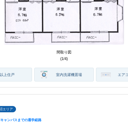
居室・リビング
キッチン
間取り図
建物外観
キッチン
間取り図
(
(
(
(
(
(
1
1
1
1
1
1
/
/
/
/
/
/
4
4
4
4
4
4
)
)
)
)
)
)
階以上住戸
室内洗濯機置場
エア
沼エリア
沼キャンパスまでの通学経路