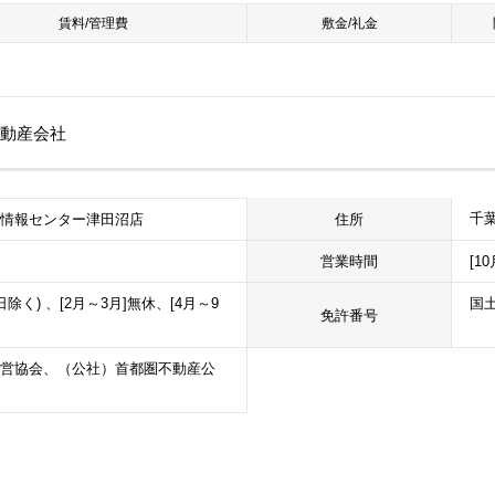
賃料/管理費
敷金/礼金
不動産会社
千葉
住所
生情報センター津田沼店
営業時間
[1
日除く) 、[2月～3月]無休、[4月～9
国土
免許番号
営協会、（公社）首都圏不動産公