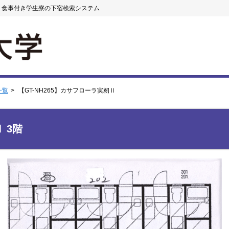
・食事付き学生寮の下宿検索システム
一覧
【GT-NH265】カサフローラ実籾Ⅱ
 3階