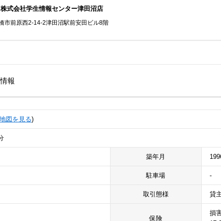
】株式会社学生情報センター津田沼店
橋市前原西2-14-2津田沼駅前安田ビル8階
細情報
地図を見る
)
分
築年月
19
駐車場
-
取引態様
貸
損
保険