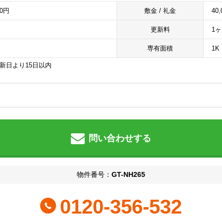
00円
敷金 / 礼金
40,
更新料
1
専有面積
1K 
更新日より15日以内
問い合わせする
物件番号：
GT-NH265
0120-356-532