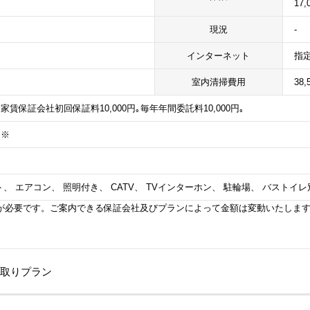
17,
現況
-
インターネット
指
室内清掃費用
38,
賃保証会社初回保証料10,000円｡毎年年間委託料10,000円｡
）※
、 エアコン、 照明付き、 CATV、 TVインターホン、 駐輪場、 バストイレ
が必要です。ご案内できる保証会社及びプランによって金額は変動いたしま
間取りプラン