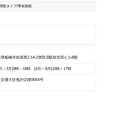
間取タイプ/専有面積
県船橋市前原西2-14-2津田沼駅前安田ビル8階
0月～3月]9時～18時、[4月～9月]10時～17時
交通大臣免許(2)第9054号