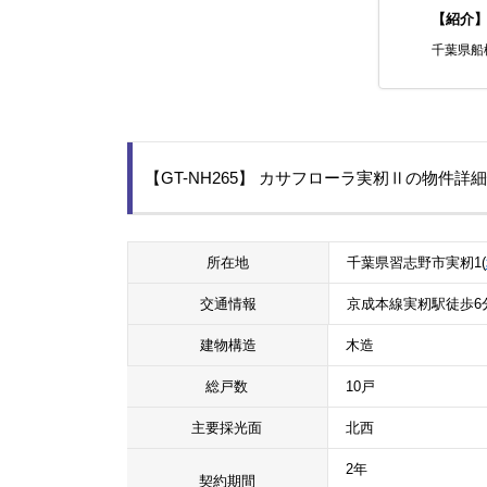
【紹介
千葉県船
【GT-NH265】 カサフローラ実籾Ⅱの物件詳
所在地
千葉県習志野市実籾1(
交通情報
京成本線実籾駅徒歩6
建物構造
木造
総戸数
10戸
主要採光面
北西
2年
契約期間