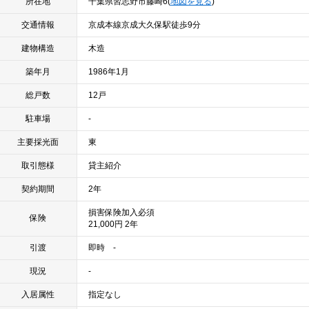
所在地
千葉県習志野市藤崎6(
地図を見る
)
交通情報
京成本線京成大久保駅徒歩9分
建物構造
木造
築年月
1986年1月
総戸数
12戸
駐車場
-
主要採光面
東
取引態様
貸主紹介
契約期間
2年
損害保険加入必須
保険
21,000円 2年
引渡
即時 -
現況
-
入居属性
指定なし