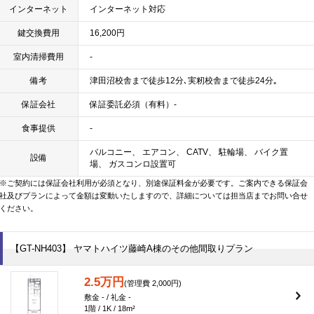
インターネット
インターネット対応
鍵交換費用
16,200円
室内清掃費用
-
備考
津田沼校舎まで徒歩12分､実籾校舎まで徒歩24分｡
保証会社
保証委託必須（有料）-
食事提供
-
バルコニー、 エアコン、 CATV、 駐輪場、 バイク置
設備
場、 ガスコンロ設置可
※ご契約には保証会社利用が必須となり、別途保証料金が必要です。ご案内できる保証会
社及びプランによって金額は変動いたしますので、詳細については担当店までお問い合せ
ください。
【GT-NH403】 ヤマトハイツ藤崎A棟のその他間取りプラン
2.5万円
(管理費 2,000円)
敷金 - / 礼金 -
1階 / 1K / 18m²