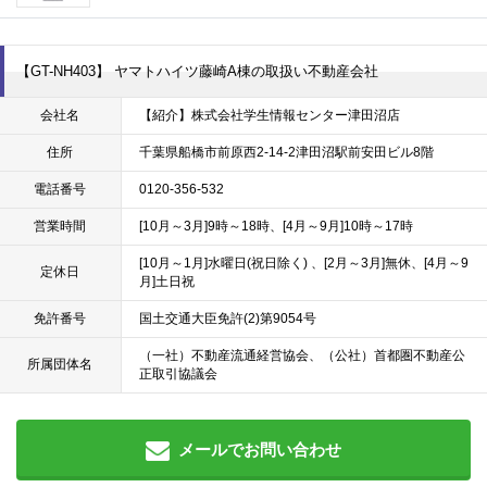
【GT-NH403】 ヤマトハイツ藤崎A棟の取扱い不動産会社
会社名
【紹介】株式会社学生情報センター津田沼店
住所
千葉県船橋市前原西2-14-2津田沼駅前安田ビル8階
電話番号
0120-356-532
営業時間
[10月～3月]9時～18時、[4月～9月]10時～17時
[10月～1月]水曜日(祝日除く) 、[2月～3月]無休、[4月～9
定休日
月]土日祝
免許番号
国土交通大臣免許(2)第9054号
（一社）不動産流通経営協会、（公社）首都圏不動産公
所属団体名
正取引協議会
メールでお問い合わせ