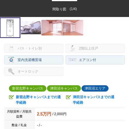
(
1
/
4
)
間取り図
バス・トイレ別
2階以上住戸
室内洗濯機置場
エアコン付
オートロック
新習志野キャンパス
津田沼キャンパス
津田沼エリア
新習志野キャンパスまでの通
津田沼キャンパスまでの通
学経路
学経路
月額賃料 / 月額共
2.5万円
/ 2,000円
益費
- / -
敷金 / 礼金