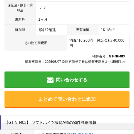
保証金 / 敷引 / 償
- / - / -
却金
1ヶ月
更新料
1階 / 2階建
1K 18m²
所在階
専有面積
消毒/ 16,200円 保証会社/ 40,000
その他初期費用
円
物件番号：
GT-NH403
情報更新日：2026/08/07 次回更新予定日は情報更新日より15日以内
問い合わせする
まとめて問い合わせに追加
【GT-NH403】 ヤマトハイツ藤崎A棟の物件詳細情報