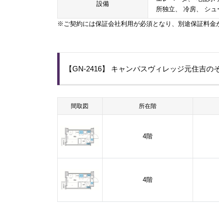
設備
所独立、 冷房、 シュ
※ご契約には保証会社利用が必須となり、別途保証料金
【GN-2416】 キャンパスヴィレッジ元住吉
間取図
所在階
4階
4階