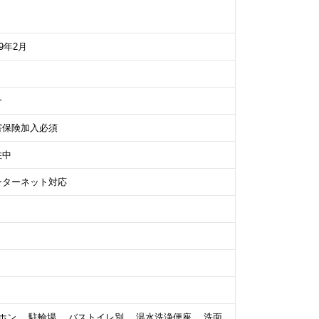
19年2月
介
害保険加入必須
住中
ンターネット対応
ホン、 駐輪場、 バストイレ別、 温水洗浄便座、 洗面