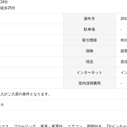
24分
徒歩25分
築年月
20
駐車場
-
取引態様
仲
保険
損
現況
居
インターネット
イ
室内清掃費用
-
加入がご入居の条件となります。
）※
クス、 フローリング、 家具・家電付、 エアコン、 照明付き、 TVインター