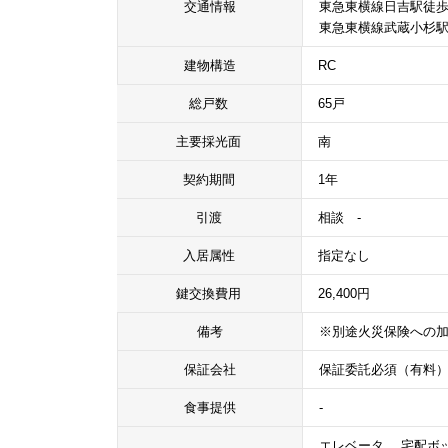
交通情報
東急東横線日吉駅徒歩
東急東横線武蔵小杉駅
建物構造
RC
総戸数
65戸
主要採光面
南
契約期間
1年
引渡
相談 -
入居属性
指定なし
鍵交換費用
26,400円
備考
※別途火災保険への
保証会社
保証委託必須（有料
食事提供
-
エレベータ、 宅配ボッ