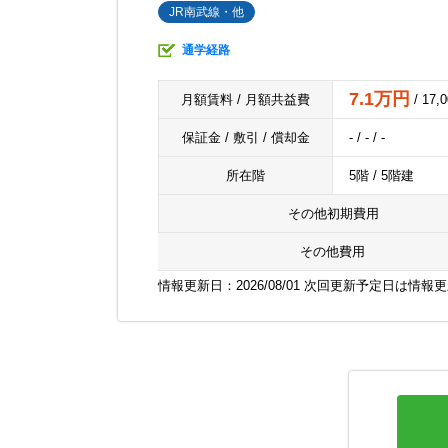
JR南武線・他
通学経路
7.1万円
月額賃料 / 月額共益費
/ 17,
保証金 / 敷引 / 償却金
- / - / -
所在階
5階 / 5階建
その他初期費用
その他費用
情報更新日：2026/08/01 次回更新予定日は情報