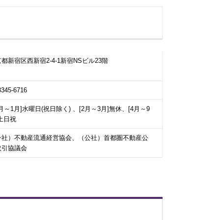
都新宿区西新宿2-4-1新宿NSビル23階
3345-6716
0月～1月]水曜日(祝日除く) 、[2月～3月]無休、[4月～9
土日祝
一社）不動産流通経営協会、（公社）首都圏不動産公
取引協議会