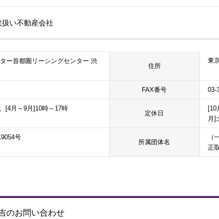
の取扱い不動産会社
東京
ター首都圏リーシングセンター 渋
住所
FAX番号
03-
、[4月～9月]10時～17時
[1
定休日
月]
9054号
（
所属団体名
正
住吉のお問い合わせ