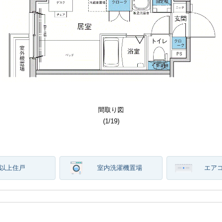
その他部屋スペース
居室・リビング
居室・リビング
その他共用部分
その他共用部分
その他共用部分
セキュリティ
エントランス
洗面所写真
間取り図
間取り図
建物外観
キッチン
キッチン
間取り図
その他
トイレ
その他
バス
収納
玄関
(
(
(
(
(
(
(
(
(
(
(
(
(
(
(
(
(
(
(
(
(
1
1
1
1
1
1
1
1
1
1
1
1
1
1
1
1
1
1
1
1
1
/
/
/
/
/
/
/
/
/
/
/
/
/
/
/
/
/
/
/
/
/
19
19
19
19
19
19
19
19
19
19
19
19
19
19
19
19
19
19
19
19
19
)
)
)
)
)
)
)
)
)
)
)
)
)
)
)
)
)
)
)
)
)
階以上住戸
室内洗濯機置場
エア