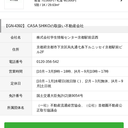
敷金 70,000円 / 礼金 60,000円
5階 / 1K / 29.63m²
【GN-4392】 CASA SHIKOの取扱い不動産会社
会社名
株式会社学生情報センター京都駅前店西
京都府京都市下京区烏丸通七条下ルニッセイ京都駅前ビ
住所
ル2F
電話番号
0120-356-542
営業時間
[10月～3月]9時～18時、[4月～9月]10時～17時
[10月～1月]水曜日(祝日除く) 、[2月～3月]無休、[4月～9
定休日
月]土日祝
免許番号
国土交通大臣免許(2)第9054号
（一社）不動産流通経営協会、（公社）首都圏不動産公
所属団体名
正取引協議会