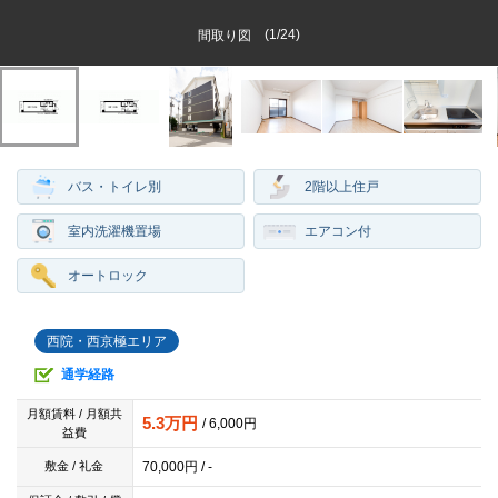
(
1
/
24
)
間取り図
バス・トイレ別
2階以上住戸
室内洗濯機置場
エアコン付
オートロック
西院・西京極エリア
通学経路
月額賃料 / 月額共
5.3万円
/ 6,000円
益費
70,000円 / -
敷金 / 礼金