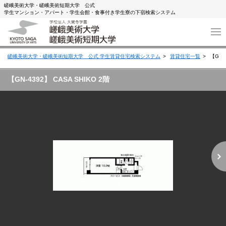
嵯峨美術大学・嵯峨美術短期大学 公式
学生マンション・アパート・学生会館・食事付き学生寮の下宿検索システム
嵯峨美術大学・嵯峨美術短期大学 公式 学生賃貸住宅検索システム
賃貸住宅一覧
【GN-4
【GN-4392】 CASA SHIKO 2階