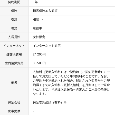
契約期間
1年
保険
損害保険加入必須
引渡
相談 -
現況
居住中
入居属性
女性限定
インターネット
インターネット対応
鍵交換費用
24,200円
室内清掃費用
38,500円
入館料（更新入館料）はご契約時（ご契約更新時）に一
括してお支払していただく年間賃料のことです。なお、
ご契約を中途解約された場合、解約された翌月からご契
備考
約満了までの入館料（更新入館料）を月割りしてご返金
いたします。※別途火災保険への加入がご入居の条件と
なります。
保証会社
保証委託必須（有料）※
食事提供
-