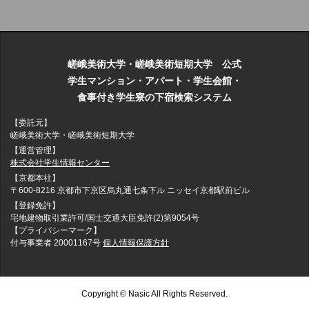
嵯峨美術大学・嵯峨美術短期大学 公式
学生マンション・アパート・学生会館・
食事付き学生寮の下宿検索システム
【委託元】
嵯峨美術大学・嵯峨美術短期大学
【運営管理】
株式会社学生情報センター
【京都本社】
〒600-8216 京都市下京区烏丸通七条下ル ニッセイ京都駅前ビル
【登録免許】
宅地建物取引業許可/国士交通大臣免許(2)第9054号
【プライバシーマーク】
付与事業者 20001167号
個人情報保護方針
Copyright © Nasic All Rights Reserved.