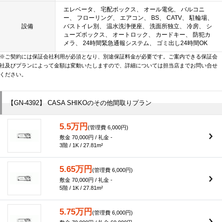
エレベータ、 宅配ボックス、 オール電化、 バルコニ
ー、 フローリング、 エアコン、 BS、 CATV、 駐輪場、
設備
バストイレ別、 温水洗浄便座、 洗面所独立、 冷房、 シ
ューズボックス、 オートロック、 カードキー、 防犯カ
メラ、 24時間緊急通報システム、 ゴミ出し24時間OK
※ご契約には保証会社利用が必須となり、別途保証料金が必要です。ご案内できる保証会
社及びプランによって金額は変動いたしますので、詳細については担当店までお問い合せ
ください。
【GN-4392】 CASA SHIKOのその他間取りプラン
5.5万円
(管理費 6,000円)
敷金 70,000円 / 礼金 -
3階 / 1K / 27.81m²
5.65万円
(管理費 6,000円)
敷金 70,000円 / 礼金 -
5階 / 1K / 27.81m²
5.75万円
(管理費 6,000円)