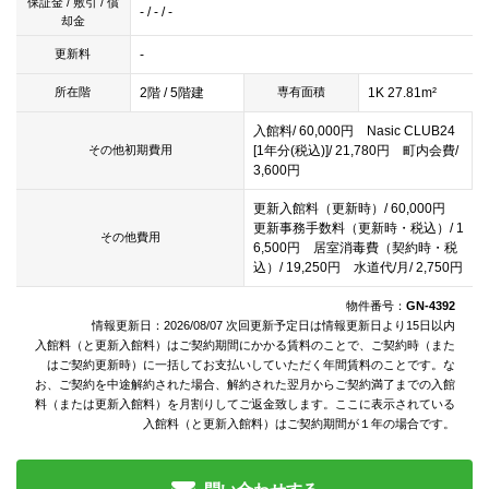
保証金 / 敷引 / 償
- / - / -
却金
-
更新料
2階 / 5階建
1K 27.81m²
所在階
専有面積
入館料/ 60,000円 Nasic CLUB24
[1年分(税込)]/ 21,780円 町内会費/
その他初期費用
3,600円
更新入館料（更新時）/ 60,000円
更新事務手数料（更新時・税込）/ 1
その他費用
6,500円 居室消毒費（契約時・税
込）/ 19,250円 水道代/月/ 2,750円
物件番号：
GN-4392
情報更新日：2026/08/07 次回更新予定日は情報更新日より15日以内
入館料（と更新入館料）はご契約期間にかかる賃料のことで、ご契約時（また
はご契約更新時）に一括してお支払いしていただく年間賃料のことです。な
お、ご契約を中途解約された場合、解約された翌月からご契約満了までの入館
料（または更新入館料）を月割りしてご返金致します。ここに表示されている
入館料（と更新入館料）はご契約期間が１年の場合です。