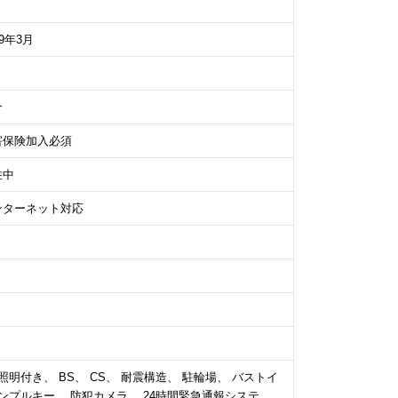
19年3月
介
害保険加入必須
住中
ンターネット対応
明付き、 BS、 CS、 耐震構造、 駐輪場、 バストイ
ンプルキー、 防犯カメラ、 24時間緊急通報システ