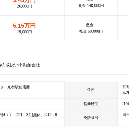
礼金 140,000円
26,000円
5.15万円
敷金 -
礼金 60,000円
19,000円
京極の取扱い不動産会社
京
ンター京都駅前店西
住所
ル2
営業時間
[1
日除く) 、[2月～3月]無休、[4月～9
国土
免許番号