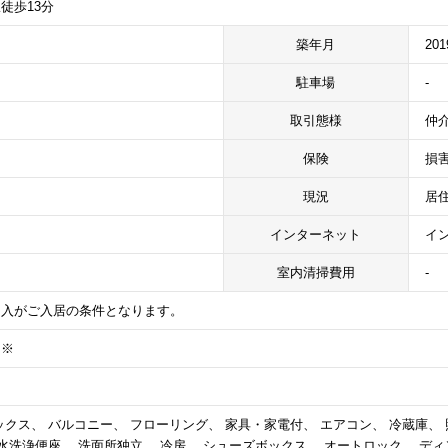
徒歩13分
築年月
20
駐車場
-
取引態様
仲
保険
損
現況
居
インターネット
イ
室内清掃費用
-
加入がご入居の条件となります。
）※
クス、 バルコニー、 フローリング、 家具・家電付、 エアコン、 冷蔵庫、 照
水洗浄便座、 洗面所独立、 冷房、 シューズボックス、 オートロック、 ディ