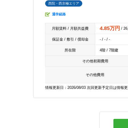
西院・西京極エリア
通学経路
4.85万円
月額賃料 / 月額共益費
/ 2
保証金 / 敷引 / 償却金
- / - / -
所在階
4階 / 7階建
その他初期費用
その他費用
情報更新日：2026/08/03 次回更新予定日は情報