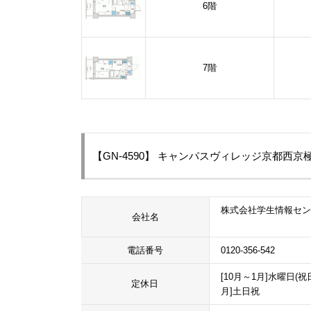
6階
7階
【GN-4590】 キャンパスヴィレッジ京都西
株式会社学生情報セ
会社名
電話番号
0120-356-542
[10月～1月]水曜日(祝
定休日
月]土日祝