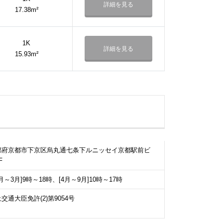
詳細を見る
17.38m²
1K
詳細を見る
15.93m²
都府京都市下京区烏丸通七条下ルニッセイ京都駅前ビ
F
0月～3月]9時～18時、[4月～9月]10時～17時
交通大臣免許(2)第9054号