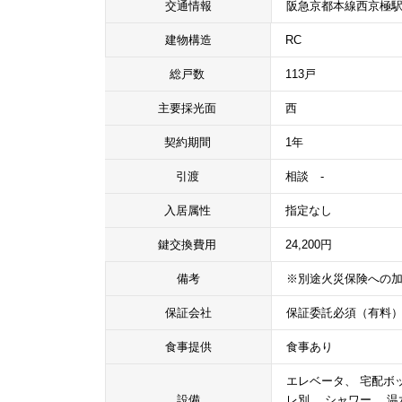
交通情報
阪急京都本線西京極駅
建物構造
RC
総戸数
113戸
主要採光面
西
契約期間
1年
引渡
相談 -
入居属性
指定なし
鍵交換費用
24,200円
備考
※別途火災保険への
保証会社
保証委託必須（有料
食事提供
食事あり
エレベータ、 宅配ボッ
設備
レ別、 シャワー、 温