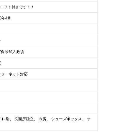
はロフト付きです！！
00年4月
介
害保険加入必須
家
ンターネット対応
イレ別、 洗面所独立、 冷房、 シューズボックス、 オ