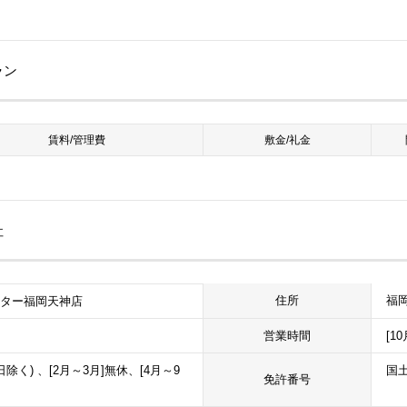
ラン
賃料/管理費
敷金/礼金
社
福岡
住所
ンター福岡天神店
営業時間
[1
日除く) 、[2月～3月]無休、[4月～9
国土
免許番号