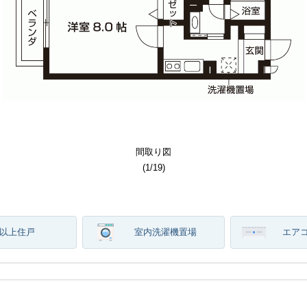
その他部屋スペース
その他部屋スペース
居室・リビング
居室・リビング
その他共用部分
その他共用部分
セキュリティ
洗面所写真
バルコニー
その他設備
間取り図
建物外観
建物外観
キッチン
間取り図
その他
トイレ
その他
バス
収納
玄関
(
(
(
(
(
(
(
(
(
(
(
(
(
(
(
(
(
(
(
(
(
1
1
1
1
1
1
1
1
1
1
1
1
1
1
1
1
1
1
1
1
1
/
/
/
/
/
/
/
/
/
/
/
/
/
/
/
/
/
/
/
/
/
19
19
19
19
19
19
19
19
19
19
19
19
19
19
19
19
19
19
19
19
19
)
)
)
)
)
)
)
)
)
)
)
)
)
)
)
)
)
)
)
)
)
階以上住戸
室内洗濯機置場
エア