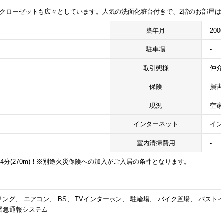
♪クローゼットも広々としています。人気の洗面化粧台付きで、2階のお部屋
築年月
20
駐車場
-
取引態様
仲
保険
損
現況
空
インターネット
イ
室内清掃費用
-
4分(270m)！※別途火災保険への加入がご入居の条件となります。
ング、 エアコン、 BS、 TVインターホン、 駐輪場、 バイク置場、 バスト
間緊急通報システム