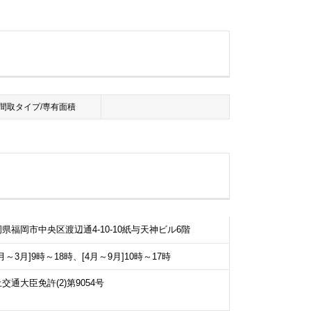
間取タイプ/専有面積
県福岡市中央区渡辺通4-10-10紙与天神ビル6階
0月～3月]9時～18時、[4月～9月]10時～17時
交通大臣免許(2)第9054号