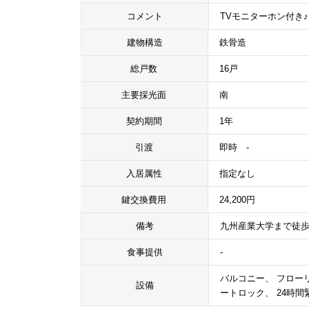
コメント
TVモニターホン付き
建物構造
鉄骨造
総戸数
16戸
主要採光面
南
契約期間
1年
引渡
即時 -
入居属性
指定なし
鍵交換費用
24,200円
備考
九州産業大学まで徒歩
食事提供
-
バルコニー、 フローリ
設備
ートロック、 24時