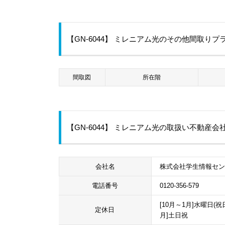
【GN-6044】 ミレニアム光のその他間取りプ
間取図
所在階
【GN-6044】 ミレニアム光の取扱い不動産会
会社名
株式会社学生情報セ
電話番号
0120-356-579
[10月～1月]水曜日(祝
定休日
月]土日祝