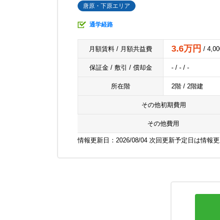
唐原・下原エリア
通学経路
3.6万円
月額賃料 / 月額共益費
/ 4,0
保証金 / 敷引 / 償却金
- / - / -
所在階
2階 / 2階建
その他初期費用
その他費用
情報更新日：2026/08/04 次回更新予定日は情報