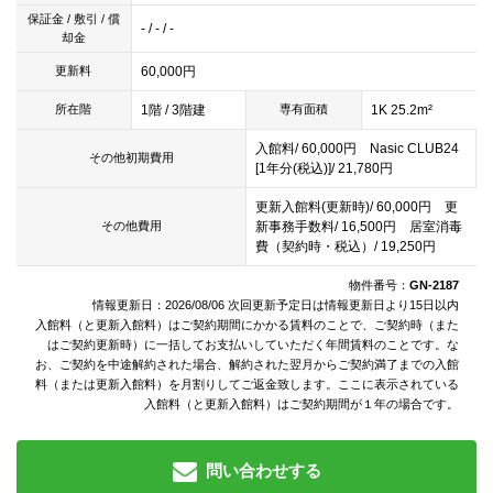
保証金 / 敷引 / 償
- / - / -
却金
60,000円
更新料
1階 / 3階建
1K 25.2m²
所在階
専有面積
入館料/ 60,000円 Nasic CLUB24
その他初期費用
[1年分(税込)]/ 21,780円
更新入館料(更新時)/ 60,000円 更
新事務手数料/ 16,500円 居室消毒
その他費用
費（契約時・税込）/ 19,250円
物件番号：
GN-2187
情報更新日：2026/08/06 次回更新予定日は情報更新日より15日以内
入館料（と更新入館料）はご契約期間にかかる賃料のことで、ご契約時（また
はご契約更新時）に一括してお支払いしていただく年間賃料のことです。な
お、ご契約を中途解約された場合、解約された翌月からご契約満了までの入館
料（または更新入館料）を月割りしてご返金致します。ここに表示されている
入館料（と更新入館料）はご契約期間が１年の場合です。
問い合わせする