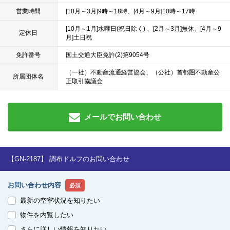
営業時間
[10月～3月]9時～18時、[4月～9月]10時～17時
[10月～1月]水曜日(祝日除く) 、[2月～3月]無休、[4月～9
定休日
月]土日祝
免許番号
国土交通大臣免許(2)第9054号
（一社）不動産流通経営協会、（公社）首都圏不動産公
所属団体名
正取引協議会
メールでお問い合わせ
【GN-2187】 調布ドルフのお問い合わせ
お問い合わせ内容
必須
最新の空室状況を知りたい
物件を内覧したい
さらに詳しい情報を知りたい