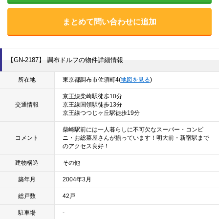
まとめて問い合わせに追加
【GN-2187】 調布ドルフの物件詳細情報
所在地
東京都調布市佐須町4(
地図を見る
)
京王線柴崎駅徒歩10分
交通情報
京王線国領駅徒歩13分
京王線つつじヶ丘駅徒歩19分
柴崎駅前には一人暮らしに不可欠なスーパー・コンビ
コメント
ニ・お総菜屋さんが揃っています！明大前・新宿駅まで
のアクセス良好！
建物構造
その他
築年月
2004年3月
総戸数
42戸
駐車場
-