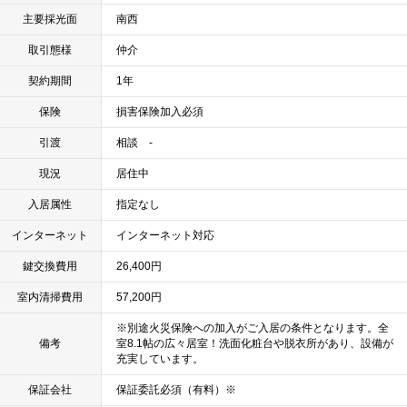
主要採光面
南西
取引態様
仲介
契約期間
1年
保険
損害保険加入必須
引渡
相談 -
現況
居住中
入居属性
指定なし
インターネット
インターネット対応
鍵交換費用
26,400円
室内清掃費用
57,200円
※別途火災保険への加入がご入居の条件となります。全
備考
室8.1帖の広々居室！洗面化粧台や脱衣所があり、設備が
充実しています。
保証会社
保証委託必須（有料）※