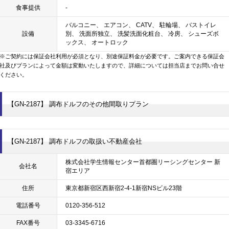
食事提供
-
バルコニー、 エアコン、 CATV、 駐輪場、 バストイレ
設備
別、 洗面所独立、 洗髪洗面化粧台、 冷房、 シューズボ
ックス、 オートロック
※ご契約には保証会社利用が必須となり、別途保証料金が必要です。ご案内できる保証会
社及びプランによって金額は変動いたしますので、詳細については担当店までお問い合せ
ください。
【GN-2187】 調布ドルフのその他間取りプラン
【GN-2187】 調布ドルフの取扱い不動産会社
株式会社学生情報センター首都圏リーシングセンター 新
会社名
宿エリア
住所
東京都新宿区西新宿2-4-1新宿NSビル23階
電話番号
0120-356-512
FAX番号
03-3345-6716