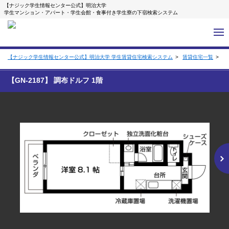
【ナジック学生情報センター公式】明治大学
学生マンション・アパート・学生会館・食事付き学生寮の下宿検索システム
【ナジック学生情報センター公式】明治大学 学生賃貸住宅検索システム
賃貸住宅一覧
【
【GN-2187】 調布ドルフ 1階