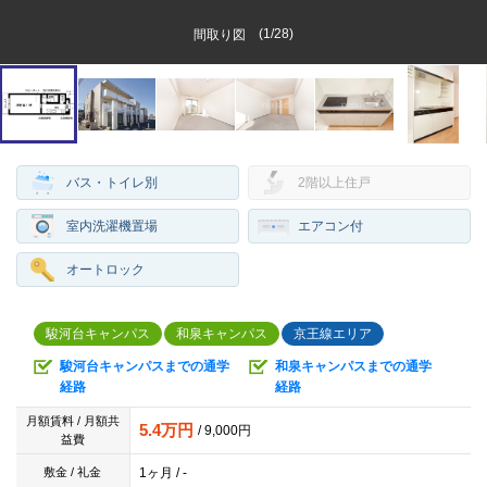
(
1
/
28
)
間取り図
バス・トイレ別
2階以上住戸
室内洗濯機置場
エアコン付
オートロック
駿河台キャンパス
和泉キャンパス
京王線エリア
駿河台キャンパスまでの通学
和泉キャンパスまでの通学
経路
経路
月額賃料 / 月額共
5.4万円
/ 9,000円
益費
1ヶ月 / -
敷金 / 礼金