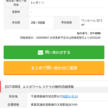
保証金 / 敷引 / 償
1ヶ月 / - / -
却金
-
更新料
ワンルーム 22.1
2階 / 3階建
所在階
専有面積
m²
物件番号：
GT-0099
情報更新日：2026/08/07 次回更新予定日は情報更新日より15日以内
問い合わせする
まとめて問い合わせに追加
【GT-0099】 エスポワール ステラの物件詳細情報
所在地
千葉県船橋市習志野台7(
地図を見る
)
交通情報
東葉高速鉄道船橋日大前駅徒歩14分