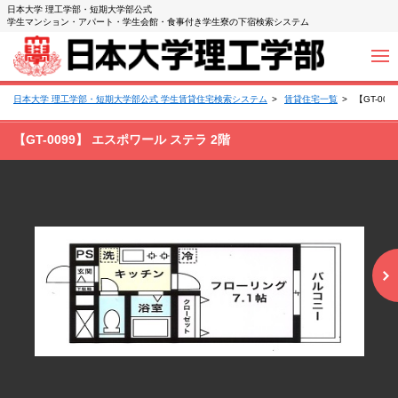
日本大学 理工学部・短期大学部公式
学生マンション・アパート・学生会館・食事付き学生寮の下宿検索システム
日本大学 理工学部・短期大学部公式 学生賃貸住宅検索システム
賃貸住宅一覧
【GT-00
【GT-0099】 エスポワール ステラ 2階