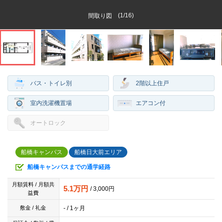
(
1
/
16
)
間取り図
バス・トイレ別
2階以上住戸
室内洗濯機置場
エアコン付
オートロック
船橋キャンパス
船橋日大前エリア
船橋キャンパスまでの通学経路
月額賃料 / 月額共
5.1万円
/ 3,000円
益費
- / 1ヶ月
敷金 / 礼金