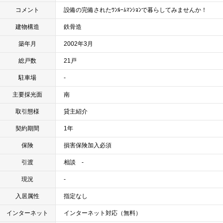
コメント
設備の完備されたﾜﾝﾙｰﾑﾏﾝｼｮﾝで暮らしてみませんか！
建物構造
鉄骨造
築年月
2002年3月
総戸数
21戸
駐車場
-
主要採光面
南
取引態様
貸主紹介
契約期間
1年
保険
損害保険加入必須
引渡
相談 -
現況
-
入居属性
指定なし
インターネット
インターネット対応（無料）