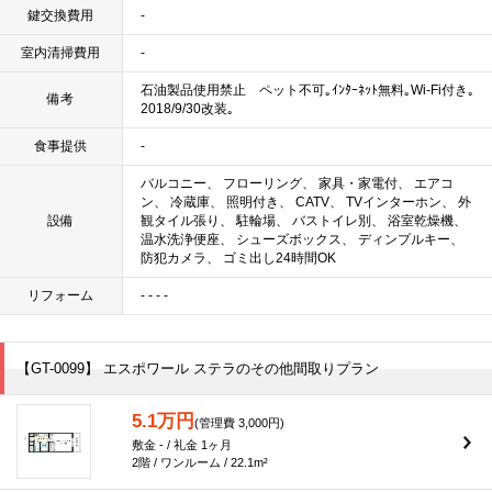
鍵交換費用
-
室内清掃費用
-
石油製品使用禁止 ペット不可｡ｲﾝﾀｰﾈｯﾄ無料｡Wi-Fi付き｡
備考
2018/9/30改装｡
食事提供
-
バルコニー、 フローリング、 家具・家電付、 エアコ
ン、 冷蔵庫、 照明付き、 CATV、 TVインターホン、 外
設備
観タイル張り、 駐輪場、 バストイレ別、 浴室乾燥機、
温水洗浄便座、 シューズボックス、 ディンプルキー、
防犯カメラ、 ゴミ出し24時間OK
リフォーム
- - - -
【GT-0099】 エスポワール ステラのその他間取りプラン
5.1万円
(管理費 3,000円)
敷金 - / 礼金 1ヶ月
2階 / ワンルーム / 22.1m²