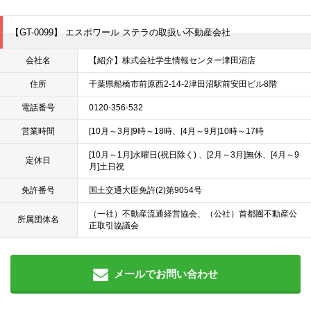
【GT-0099】 エスポワール ステラの取扱い不動産会社
会社名
【紹介】株式会社学生情報センター津田沼店
住所
千葉県船橋市前原西2-14-2津田沼駅前安田ビル8階
電話番号
0120-356-532
営業時間
[10月～3月]9時～18時、[4月～9月]10時～17時
[10月～1月]水曜日(祝日除く) 、[2月～3月]無休、[4月～9
定休日
月]土日祝
免許番号
国土交通大臣免許(2)第9054号
（一社）不動産流通経営協会、（公社）首都圏不動産公
所属団体名
正取引協議会
メールでお問い合わせ