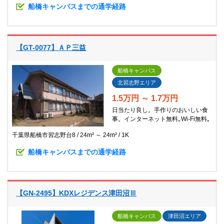
船橋キャンパスまでの通学経路
【GT-0077】ＡＰ三益
船橋キャンパス
北習志野エリア
1.5万円 ～ 1.7万円
日当たり良し。手作りのおいしい食
事。インターネット無料｡Wi-Fi無料｡
千葉県船橋市習志野台8
24m² ～ 24m²
1K
船橋キャンパスまでの通学経路
【GN-2495】KDXレジデンス津田沼Ⅲ
船橋キャンパス
津田沼エリア