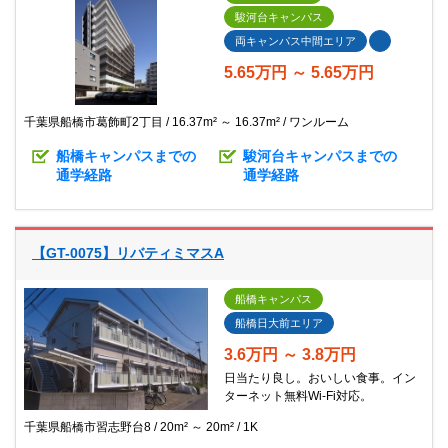
駿河台キャンパス
両キャンパス中間エリア
5.65万円 ～ 5.65万円
千葉県船橋市葛飾町2丁目
16.37m² ～ 16.37m²
ワンルーム
船橋キャンパスまでの
駿河台キャンパスまでの
通学経路
通学経路
【GT-0075】リバティミマスA
船橋キャンパス
船橋日大前エリア
3.6万円 ～ 3.8万円
日当たり良し。おいしい食事。イン
ターネット無料Wi-Fi対応。
千葉県船橋市習志野台8
20m² ～ 20m²
1K