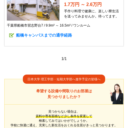
1.7万円 ～ 2.6万円
手作り料理で健康に、楽しい寮生活
を送ってみませんか。待ってます。
千葉県船橋市習志野台7
9.9m² ～ 16.5m²
ワンルーム
船橋キャンパスまでの通学経路
1/1
日本大学 理工学部・短期大学部へ進学予定の皆様へ
希望する設備や間取りのお部屋は
見つかりましたか？
見つからない場合は、
賃料や専有面積など少し条件を変更して
検索してみてはいかがでしょうか。
学校に快適に通え、充実した新生活をおくれる住居がきっと見つかります。