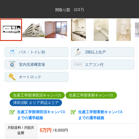
(
1
/
17
)
間取り図
バス・トイレ別
2階以上住戸
室内洗濯機置場
エアコン付
オートロック
生産工学部津田沼キャンパス
生産工学部実籾キャンパス
津田沼駅 エリア周辺エリア
生産工学部津田沼キャンパス
生産工学部実籾キャンパス
までの通学経路
までの通学経路
月額賃料 / 月額共
5万円
/ 8,000円
益費