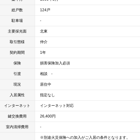
総戸数
124戸
駐車場
-
主要採光面
北東
取引態様
仲介
契約期間
1年
保険
損害保険加入必須
引渡
相談 -
現況
居住中
入居属性
指定なし
インターネット
インターネット対応
鍵交換費用
26,400円
室内清掃費用
-
※別途火災保険への加入がご入居の条件となります。