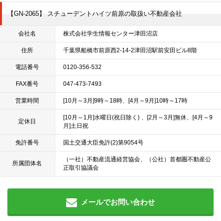
【GN-2065】 スチューデントハイツ前原の取扱い不動産会社
会社名
株式会社学生情報センター津田沼店
住所
千葉県船橋市前原西2-14-2津田沼駅前安田ビル8階
電話番号
0120-356-532
FAX番号
047-473-7493
営業時間
[10月～3月]9時～18時、[4月～9月]10時～17時
[10月～1月]水曜日(祝日除く) 、[2月～3月]無休、[4月～9
定休日
月]土日祝
免許番号
国土交通大臣免許(2)第9054号
（一社）不動産流通経営協会、（公社）首都圏不動産公
所属団体名
正取引協議会
メールでお問い合わせ