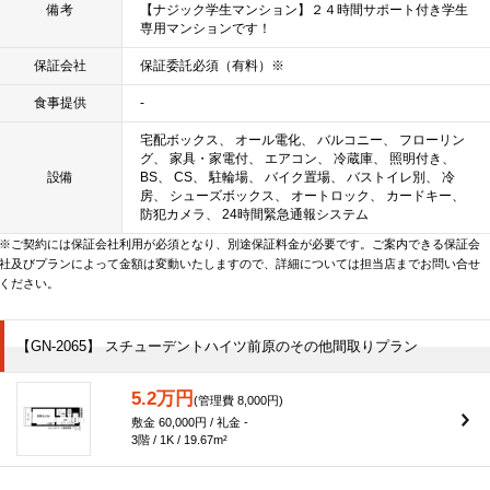
備考
【ナジック学生マンション】２４時間サポート付き学生
専用マンションです！
保証会社
保証委託必須（有料）※
食事提供
-
宅配ボックス、 オール電化、 バルコニー、 フローリン
グ、 家具・家電付、 エアコン、 冷蔵庫、 照明付き、
設備
BS、 CS、 駐輪場、 バイク置場、 バストイレ別、 冷
房、 シューズボックス、 オートロック、 カードキー、
防犯カメラ、 24時間緊急通報システム
※ご契約には保証会社利用が必須となり、別途保証料金が必要です。ご案内できる保証会
社及びプランによって金額は変動いたしますので、詳細については担当店までお問い合せ
ください。
【GN-2065】 スチューデントハイツ前原のその他間取りプラン
5.2万円
(管理費 8,000円)
敷金 60,000円 / 礼金 -
3階 / 1K / 19.67m²