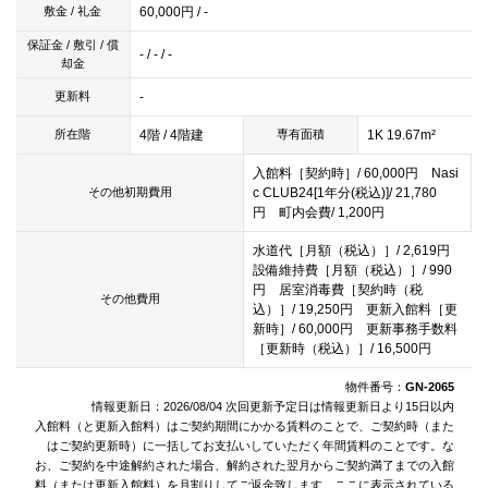
60,000円 / -
敷金 / 礼金
保証金 / 敷引 / 償
- / - / -
却金
-
更新料
4階 / 4階建
1K 19.67m²
所在階
専有面積
入館料［契約時］/ 60,000円 Nasi
c CLUB24[1年分(税込)]/ 21,780
その他初期費用
円 町内会費/ 1,200円
水道代［月額（税込）］/ 2,619円
設備維持費［月額（税込）］/ 990
円 居室消毒費［契約時（税
その他費用
込）］/ 19,250円 更新入館料［更
新時］/ 60,000円 更新事務手数料
［更新時（税込）］/ 16,500円
物件番号：
GN-2065
情報更新日：2026/08/04 次回更新予定日は情報更新日より15日以内
入館料（と更新入館料）はご契約期間にかかる賃料のことで、ご契約時（また
はご契約更新時）に一括してお支払いしていただく年間賃料のことです。な
お、ご契約を中途解約された場合、解約された翌月からご契約満了までの入館
料（または更新入館料）を月割りしてご返金致します。ここに表示されている