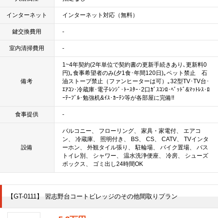
インターネット
インターネット対応（無料）
鍵交換費用
-
室内清掃費用
-
1~4年契約(2年単位で契約書の更新手続きあり､更新料0
円)｡食事希望者のみ(夕1食･年間120日)｡ペット禁止 石
備考
油ストーブ禁止（ファンヒーターは可）｡32型TV･TV台･
ｴｱｺﾝ･冷蔵庫･電子ﾚﾝｼﾞ･ﾄｰｽﾀｰ･2口ｶﾞｽｺﾝﾛ･ﾍﾞｯﾄﾞ&ﾏｯﾄﾚｽ･ﾛ
ｰﾃｰﾌﾞﾙ･勉強机&ｲｽ･ｶｰﾃﾝ等が各部屋に完備!!
食事提供
-
バルコニー、 フローリング、 家具・家電付、 エアコ
ン、 冷蔵庫、 照明付き、 BS、 CS、 CATV、 TVインタ
設備
ーホン、 外観タイル張り、 駐輪場、 バイク置場、 バス
トイレ別、 シャワー、 温水洗浄便座、 冷房、 シューズ
ボックス、 ゴミ出し24時間OK
【GT-0111】 習志野台コートビレッジのその他間取りプラン