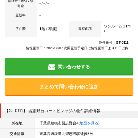
保証金 / 敷引 / 償
- / - / -
却金
-
更新料
ワンルーム 21m
1階 / 3階建
所在階
専有面積
²
物件番号：
GT-0111
情報更新日：2026/08/07 次回更新予定日は情報更新日より15日以内
問い合わせする
まとめて問い合わせに追加
【GT-0111】 習志野台コートビレッジの物件詳細情報
所在地
千葉県船橋市習志野台4(
地図を見る
)
交通情報
東葉高速鉄道北習志野駅徒歩8分