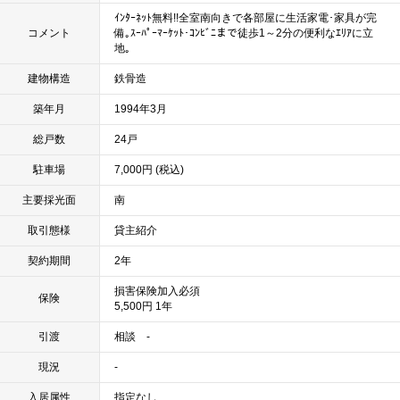
ｲﾝﾀｰﾈｯﾄ無料!!全室南向きで各部屋に生活家電･家具が完
コメント
備｡ｽｰﾊﾟｰﾏｰｹｯﾄ･ｺﾝﾋﾞﾆまで徒歩1～2分の便利なｴﾘｱに立
地｡
建物構造
鉄骨造
築年月
1994年3月
総戸数
24戸
駐車場
7,000円 (税込)
主要採光面
南
取引態様
貸主紹介
契約期間
2年
損害保険加入必須
保険
5,500円 1年
引渡
相談 -
現況
-
入居属性
指定なし