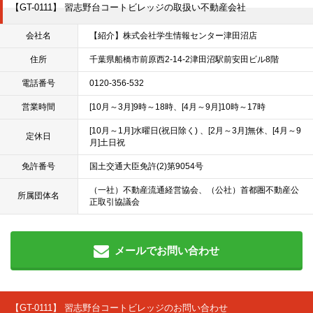
【GT-0111】 習志野台コートビレッジの取扱い不動産会社
会社名
【紹介】株式会社学生情報センター津田沼店
住所
千葉県船橋市前原西2-14-2津田沼駅前安田ビル8階
電話番号
0120-356-532
営業時間
[10月～3月]9時～18時、[4月～9月]10時～17時
[10月～1月]水曜日(祝日除く) 、[2月～3月]無休、[4月～9
定休日
月]土日祝
免許番号
国土交通大臣免許(2)第9054号
（一社）不動産流通経営協会、（公社）首都圏不動産公
所属団体名
正取引協議会
メールでお問い合わせ
【GT-0111】 習志野台コートビレッジのお問い合わせ