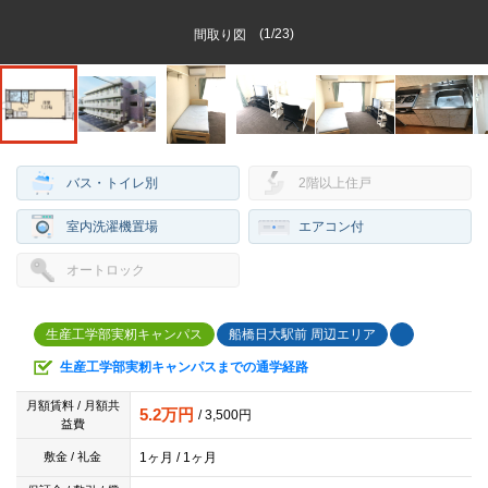
(
1
/
23
)
間取り図
バス・トイレ別
2階以上住戸
室内洗濯機置場
エアコン付
オートロック
生産工学部実籾キャンパス
船橋日大駅前 周辺エリア
生産工学部実籾キャンパスまでの通学経路
月額賃料 / 月額共
5.2万円
/ 3,500円
益費
1ヶ月 / 1ヶ月
敷金 / 礼金