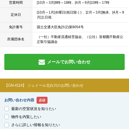
営業時間
[10月～3月]9時～18時、[4月～9月]10時～17時
[10月～1月]水曜日(祝日除く) 、[2月～3月]無休、[4月～9
定休日
月]土日祝
免許番号
国土交通大臣免許(2)第9054号
（一社）不動産流通経営協会、（公社）首都圏不動産公
所属団体名
正取引協議会
メールでお問い合わせ
【GN-4114】 ジュイール北白川のお問い合わせ
お問い合わせ内容
必須
最新の空室状況を知りたい
物件を内覧したい
さらに詳しい情報を知りたい