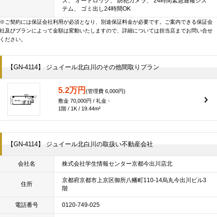
ス、 オートロック、 防犯カメラ、 24時間緊急通報シス
テム、 ゴミ出し24時間OK
※ご契約には保証会社利用が必須となり、別途保証料金が必要です。ご案内できる保証会
社及びプランによって金額は変動いたしますので、詳細については担当店までお問い合せ
ください。
【GN-4114】 ジュイール北白川のその他間取りプラン
5.2万円
(管理費 6,000円)
敷金 70,000円 / 礼金 -
1階 / 1K / 19.44m²
【GN-4114】 ジュイール北白川の取扱い不動産会社
会社名
株式会社学生情報センター京都今出川店北
京都府京都市上京区御所八幡町110-14烏丸今出川ビル3
住所
階
電話番号
0120-749-025