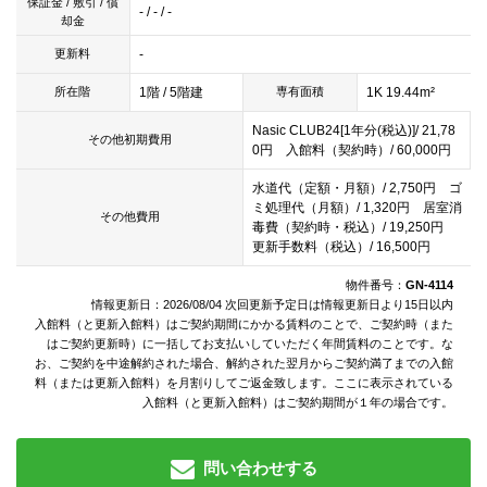
保証金 / 敷引 / 償
- / - / -
却金
-
更新料
1階 / 5階建
1K 19.44m²
所在階
専有面積
Nasic CLUB24[1年分(税込)]/ 21,78
その他初期費用
0円 入館料（契約時）/ 60,000円
水道代（定額・月額）/ 2,750円 ゴ
ミ処理代（月額）/ 1,320円 居室消
その他費用
毒費（契約時・税込）/ 19,250円
更新手数料（税込）/ 16,500円
物件番号：
GN-4114
情報更新日：2026/08/04 次回更新予定日は情報更新日より15日以内
入館料（と更新入館料）はご契約期間にかかる賃料のことで、ご契約時（また
はご契約更新時）に一括してお支払いしていただく年間賃料のことです。な
お、ご契約を中途解約された場合、解約された翌月からご契約満了までの入館
料（または更新入館料）を月割りしてご返金致します。ここに表示されている
入館料（と更新入館料）はご契約期間が１年の場合です。
問い合わせする