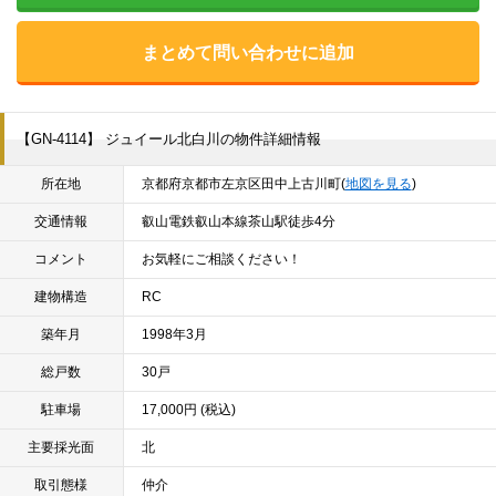
まとめて問い合わせに追加
【GN-4114】 ジュイール北白川の物件詳細情報
所在地
京都府京都市左京区田中上古川町(
地図を見る
)
交通情報
叡山電鉄叡山本線茶山駅徒歩4分
コメント
お気軽にご相談ください！
建物構造
RC
築年月
1998年3月
総戸数
30戸
駐車場
17,000円 (税込)
主要採光面
北
取引態様
仲介