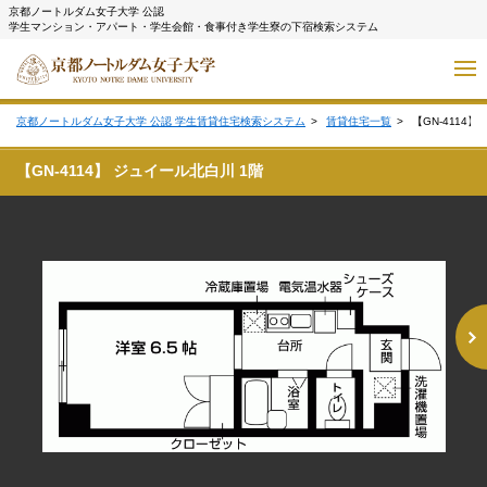
京都ノートルダム女子大学 公認
学生マンション・アパート・学生会館・食事付き学生寮の下宿検索システム
京都ノートルダム女子大学 公認 学生賃貸住宅検索システム
賃貸住宅一覧
【GN-4114
【GN-4114】 ジュイール北白川 1階