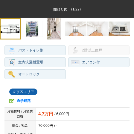
(
1
/
22
)
間取り図
バス・トイレ別
2階以上住戸
室内洗濯機置場
エアコン付
オートロック
左京区エリア
通学経路
月額賃料 / 月額共
4.7万円
/ 6,000円
益費
70,000円 / -
敷金 / 礼金