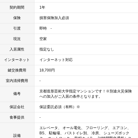
契約期間
1年
保険
損害保険加入必須
引渡
即時 -
現況
空家
入居属性
指定なし
インターネット
インターネット対応
鍵交換費用
18,700円
室内清掃費用
-
京都造形芸術大学指定マンションです！※別途火災保険
備考
への加入がご入居の条件となります。
保証会社
保証委託必須（有料）※
食事提供
-
エレベータ、 オール電化、 フローリング、 エアコン、
BS、 駐輪場、 バストイレ別、 冷房、 シューズボック
設備