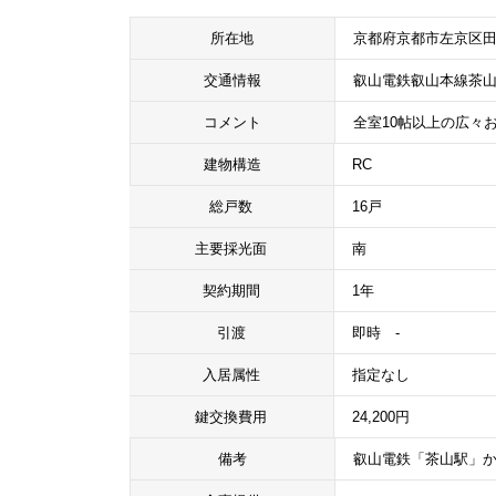
所在地
京都府京都市左京区田
交通情報
叡山電鉄叡山本線茶山
コメント
全室10帖以上の広々
建物構造
RC
総戸数
16戸
主要採光面
南
契約期間
1年
引渡
即時 -
入居属性
指定なし
鍵交換費用
24,200円
備考
叡山電鉄「茶山駅」