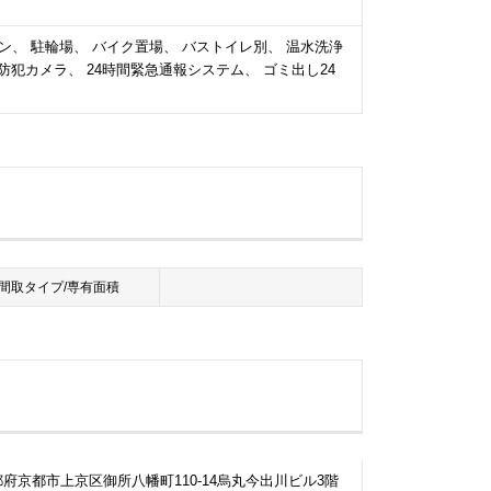
ホン、 駐輪場、 バイク置場、 バストイレ別、 温水洗浄
防犯カメラ、 24時間緊急通報システム、 ゴミ出し24
間取タイプ/専有面積
府京都市上京区御所八幡町110-14烏丸今出川ビル3階