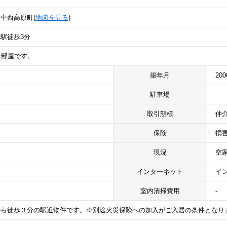
中西高原町(
地図を見る
)
駅徒歩3分
お部屋です。
築年月
20
駐車場
-
取引態様
仲
保険
損
現況
空
インターネット
イ
室内清掃費用
-
から徒歩３分の駅近物件です。※別途火災保険への加入がご入居の条件となり