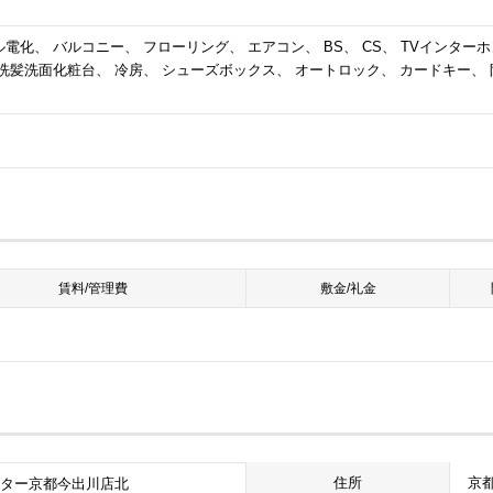
電化、 バルコニー、 フローリング、 エアコン、 BS、 CS、 TVインター
洗髪洗面化粧台、 冷房、 シューズボックス、 オートロック、 カードキー、 
賃料/管理費
敷金/礼金
京都
住所
ンター京都今出川店北