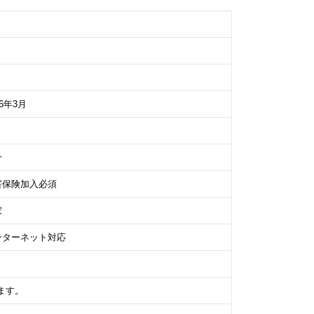
06年3月
介
害保険加入必須
家
ンターネット対応
ます。