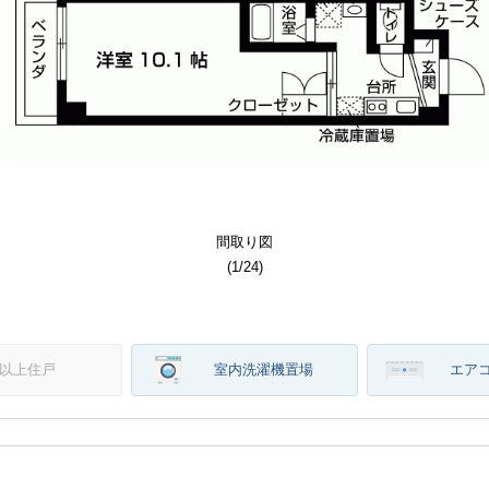
その他部屋スペース
その他部屋スペース
その他共用部分
居室・リビング
居室・リビング
その他共用部分
その他共用部分
その他共用部分
セキュリティ
エントランス
エントランス
洗面所写真
バルコニー
その他設備
その他設備
その他設備
間取り図
建物外観
建物外観
キッチン
キッチン
間取り図
トイレ
バス
収納
収納
(
(
(
(
(
(
(
(
(
(
(
(
(
(
(
(
(
(
(
(
(
(
(
(
(
(
1
1
1
1
1
1
1
1
1
1
1
1
1
1
1
1
1
1
1
1
1
1
1
1
1
1
/
/
/
/
/
/
/
/
/
/
/
/
/
/
/
/
/
/
/
/
/
/
/
/
/
/
24
24
24
24
24
24
24
24
24
24
24
24
24
24
24
24
24
24
24
24
24
24
24
24
24
24
)
)
)
)
)
)
)
)
)
)
)
)
)
)
)
)
)
)
)
)
)
)
)
)
)
)
階以上住戸
室内洗濯機置場
エア