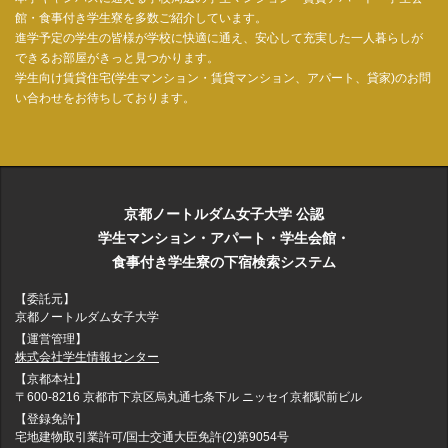
館・食事付き学生寮を多数ご紹介しています。
進学予定の学生の皆様が学校に快適に通え、安心して充実した一人暮らしが
できるお部屋がきっと見つかります。
学生向け賃貸住宅(学生マンション・賃貸マンション、アパート、貸家)のお問
い合わせをお待ちしております。
京都ノートルダム女子大学 公認
学生マンション・アパート・学生会館・
食事付き学生寮の下宿検索システム
【委託元】
京都ノートルダム女子大学
【運営管理】
株式会社学生情報センター
【京都本社】
〒600-8216 京都市下京区烏丸通七条下ル ニッセイ京都駅前ビル
【登録免許】
宅地建物取引業許可/国士交通大臣免許(2)第9054号