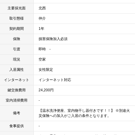
主要採光面
北西
取引態様
仲介
契約期間
1年
保険
損害保険加入必須
引渡
即時 -
現況
空家
入居属性
女性限定
インターネット
インターネット対応
鍵交換費用
24,200円
室内清掃費用
-
【温水洗浄便座、室内物干し器付きです！！】 ※別途火
備考
災保険への加入がご入居の条件となります。
食事提供
-