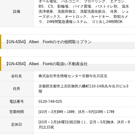
オール電化、 バルコニー、 フローリング、 エアコン、
BS、 CS、 駐輪場、 バイク置場、 バストイレ別、 温水
設備
洗浄便座、 洗面所独立、 洗髪洗面化粧台、 冷房、 シュ
ーズボックス、 オートロック、 カードキー、 防犯カメ
ラ、 24時間緊急通報システム、 ゴミ出し24時間OK
【GN-4354】 Alberi Fioritiのその他間取りプラン
【GN-4354】 Alberi Fioritiの取扱い不動産会社
会社名
株式会社学生情報センター京都今出川店北
京都府京都市上京区御所八幡町110-14烏丸今出川ビル3
住所
階
電話番号
0120-749-025
営業時間
[10月～3月]9時～18時、[4月～9月]10時～17時
[10月～1月]水曜日(祝日除く) 、[2月～3月]無休、[4月～9
定休日
月]土日祝