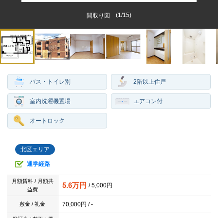
(
1
/
15
)
間取り図
バス・トイレ別
2階以上住戸
室内洗濯機置場
エアコン付
オートロック
北区エリア
通学経路
月額賃料 / 月額共
5.6万円
/ 5,000円
益費
70,000円 / -
敷金 / 礼金