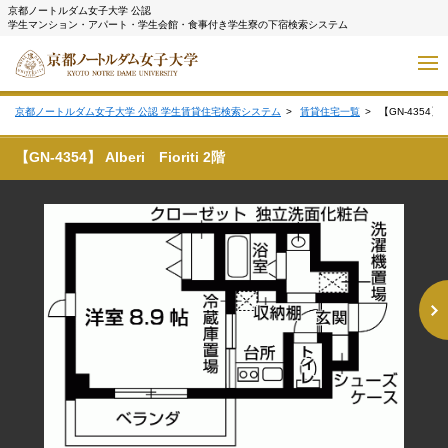
京都ノートルダム女子大学 公認
学生マンション・アパート・学生会館・食事付き学生寮の下宿検索システム
京都ノートルダム女子大学 公認 学生賃貸住宅検索システム
賃貸住宅一覧
【GN-4354】Albe
【GN-4354】 Alberi Fioriti 2階