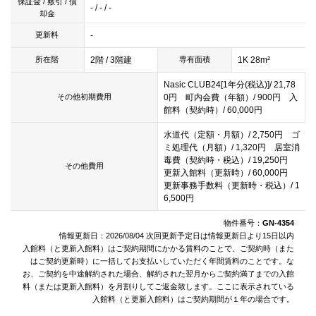
保証金 / 敷引 / 償
- / - / -
却金
-
更新料
2階 / 3階建
1K 28m²
所在階
専有面積
Nasic CLUB24[1年分(税込)]/ 21,78
0円 町内会費（年額）/ 900円 入
その他初期費用
館料（契約時）/ 60,000円
水道代（定額・月額）/ 2,750円 ゴ
ミ処理代（月額）/ 1,320円 居室消
毒費（契約時・税込）/ 19,250円
その他費用
更新入館料（更新時）/ 60,000円
更新事務手数料（更新時・税込）/ 1
6,500円
物件番号：
GN-4354
情報更新日：2026/08/04 次回更新予定日は情報更新日より15日以内
入館料（と更新入館料）はご契約期間にかかる賃料のことで、ご契約時（また
はご契約更新時）に一括してお支払いしていただく年間賃料のことです。な
お、ご契約を中途解約された場合、解約された翌月からご契約満了までの入館
料（または更新入館料）を月割りしてご返金致します。ここに表示されている
入館料（と更新入館料）はご契約期間が１年の場合です。