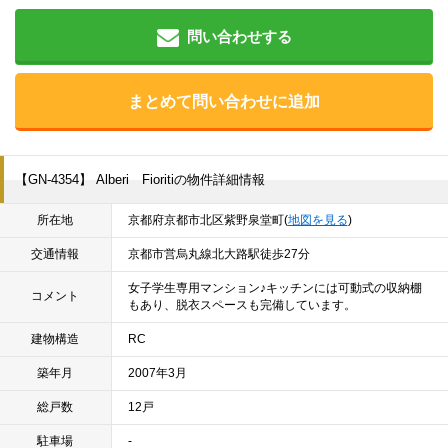
問い合わせする
まとめて問い合わせに追加
【GN-4354】 Alberi Fioritiの物件詳細情報
所在地
京都府京都市北区紫野泉堂町(
地図を見る
)
交通情報
京都市営烏丸線北大路駅徒歩27分
女子学生専用マンション♪キッチンには可動式の収納棚
コメント
もあり、脱衣スペースも完備しています。
建物構造
RC
築年月
2007年3月
総戸数
12戸
駐車場
-