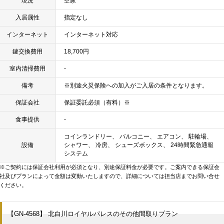
現況
空家
入居属性
指定なし
インターネット
インターネット対応
鍵交換費用
18,700円
室内清掃費用
-
備考
※別途火災保険への加入がご入居の条件となります。
保証会社
保証委託必須（有料）※
食事提供
-
コインランドリー、 バルコニー、 エアコン、 駐輪場、
設備
シャワー、 冷房、 シューズボックス、 24時間緊急通報
システム
※ご契約には保証会社利用が必須となり、別途保証料金が必要です。ご案内できる保証会
社及びプランによって金額は変動いたしますので、詳細については担当店までお問い合せ
ください。
【GN-4568】 北白川ロイヤルパレスのその他間取りプラン