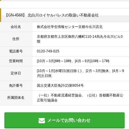
【GN-4568】 北白川ロイヤルパレスの取扱い不動産会社
会社名
株式会社学生情報センター京都今出川店北
京都府京都市上京区御所八幡町110-14烏丸今出川ビル3
住所
階
電話番号
0120-749-025
営業時間
[10月～3月]9時～18時、[4月～9月]10時～17時
[10月～1月]水曜日(祝日除く) 、[2月～3月]無休、[4月～9
定休日
月]土日祝
免許番号
国土交通大臣免許(2)第9054号
（一社）不動産流通経営協会、（公社）首都圏不動産公
所属団体名
正取引協議会
メールでお問い合わせ