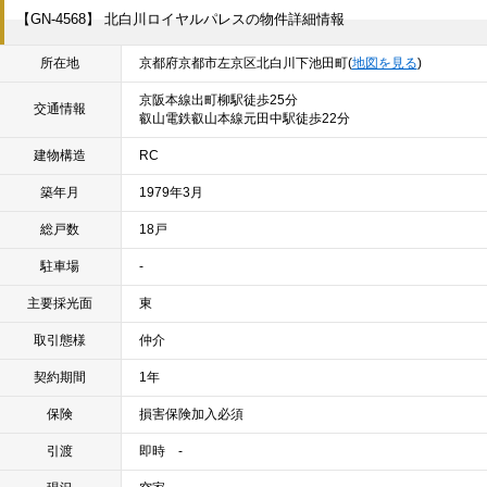
【GN-4568】 北白川ロイヤルパレスの物件詳細情報
所在地
京都府京都市左京区北白川下池田町(
地図を見る
)
京阪本線出町柳駅徒歩25分
交通情報
叡山電鉄叡山本線元田中駅徒歩22分
建物構造
RC
築年月
1979年3月
総戸数
18戸
駐車場
-
主要採光面
東
取引態様
仲介
契約期間
1年
保険
損害保険加入必須
引渡
即時 -