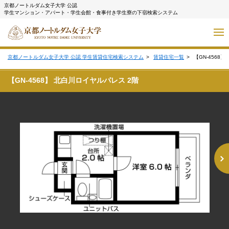
京都ノートルダム女子大学 公認
学生マンション・アパート・学生会館・食事付き学生寮の下宿検索システム
京都ノートルダム女子大学 公認 学生賃貸住宅検索システム
賃貸住宅一覧
【GN-4568
【GN-4568】 北白川ロイヤルパレス 2階