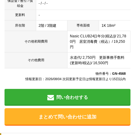
保証金 / 敷引 / 償
- / - / -
却金
-
更新料
2階 / 3階建
1K 18m²
所在階
専有面積
Nasic CLUB24[1年分(税込)]/ 21,78
0円 居室消毒費（税込）/ 19,250
その他初期費用
円
水道代/ 2,750円 更新事務手数料
その他費用
(更新時/税込)/ 16,500円
物件番号：
GN-4568
情報更新日：2026/08/04 次回更新予定日は情報更新日より15日以内
問い合わせする
まとめて問い合わせに追加