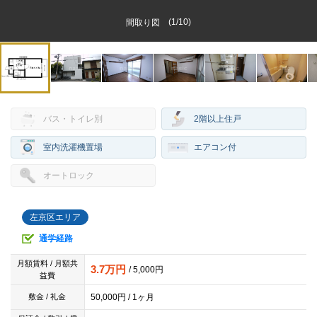
(
1
/
10
)
間取り図
バス・トイレ別
2階以上住戸
室内洗濯機置場
エアコン付
オートロック
左京区エリア
通学経路
月額賃料 / 月額共
3.7万円
/ 5,000円
益費
50,000円 / 1ヶ月
敷金 / 礼金