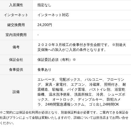
入居属性
指定なし
インターネット
インターネット対応
鍵交換費用
24,200円
室内清掃費用
-
２０２０年３月竣工の食事付き学生会館です。 ※別途火
備考
災保険への加入がご入居の条件となります。
保証会社
保証委託必須（有料）※
食事提供
食事あり
エレベータ、 宅配ボックス、 バルコニー、 フローリン
グ、 家具・家電付、 エアコン、 冷蔵庫、 照明付き、 耐
震構造、 駐輪場、 バイク置場、 バストイレ別、 浴室乾
設備
燥機、 温水洗浄便座、 洗面所独立、 冷房、 シューズボ
ックス、 オートロック、 ディンプルキー、 防犯カメ
ラ、 24時間緊急通報システム、 ゴミ出し24時間OK
※ご契約には保証会社利用が必須となり、別途保証料金が必要です。ご案内できる保証会
社及びプランによって金額は変動いたしますので、詳細については担当店までお問い合せ
ください。