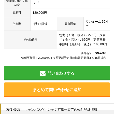
保証金 / 敷引 / 償
- / - / -
却金
120,000円
更新料
ワンルーム 16.4
2階 / 4階建
所在階
専有面積
m²
朝食（１食・税込）/ 275円 夕食
（１食・税込）/ 660円 更新事務
その他費用
手数料（更新時・税込）/ 16,500円
物件番号：
GN-4605
情報更新日：2026/08/04 次回更新予定日は情報更新日より15日以内
問い合わせする
まとめて問い合わせに追加
【GN-4605】 キャンパスヴィレッジ京都一乗寺の物件詳細情報