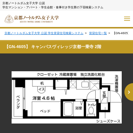
京都ノートルダム女子大学 公認
学生マンション・アパート・学生会館・食事付き学生寮の下宿検索システム
京都ノートルダム女子大学 公認 学生賃貸住宅検索システム
賃貸住宅一覧
【GN-4605
【GN-4605】 キャンパスヴィレッジ京都一乗寺 2階