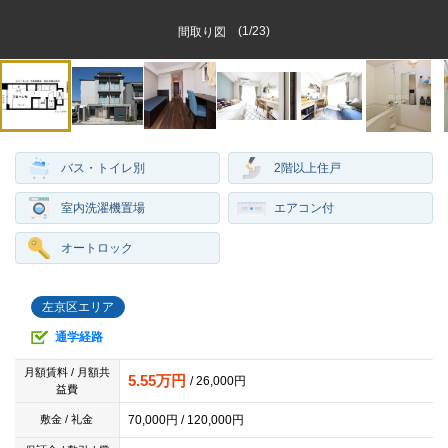
(
1
/
23
)
間取り図
バス・トイレ別
2階以上住戸
室内洗濯機置場
エアコン付
オートロック
左京区エリア
通学経路
月額賃料 / 月額共
5.55万円
/ 26,000円
益費
70,000円 / 120,000円
敷金 / 礼金