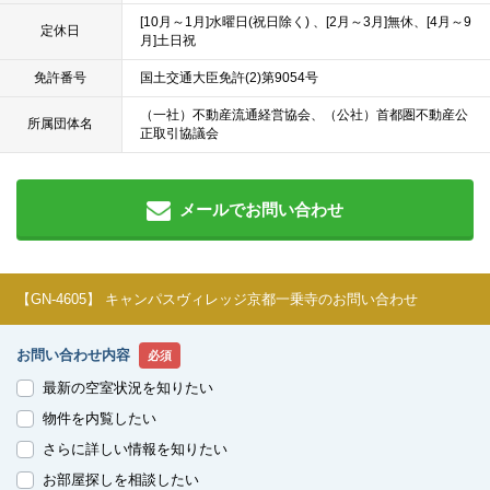
[10月～1月]水曜日(祝日除く) 、[2月～3月]無休、[4月～9
定休日
月]土日祝
免許番号
国土交通大臣免許(2)第9054号
（一社）不動産流通経営協会、（公社）首都圏不動産公
所属団体名
正取引協議会
メールでお問い合わせ
【GN-4605】 キャンパスヴィレッジ京都一乗寺のお問い合わせ
お問い合わせ内容
必須
最新の空室状況を知りたい
物件を内覧したい
さらに詳しい情報を知りたい
お部屋探しを相談したい