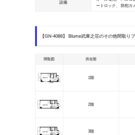
設備
ートロック、 防犯カ
【GN-4088】 Blume武庫之荘のその他間取り
間取図
所在階
1階
2階
3階