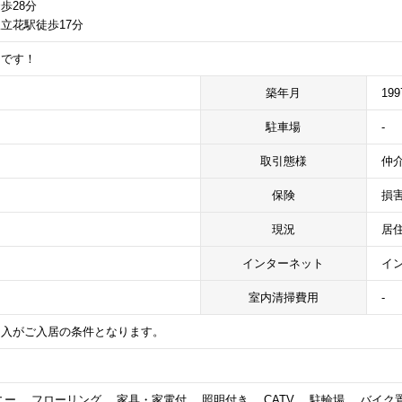
歩28分
立花駅徒歩17分
ンです！
築年月
19
駐車場
-
取引態様
仲
保険
損
現況
居
インターネット
イ
室内清掃費用
-
加入がご入居の条件となります。
ー、 フローリング、 家具・家電付、 照明付き、 CATV、 駐輪場、 バイク