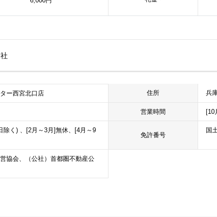
6,000円
会社
兵庫
住所
ンター西宮北口店
営業時間
[1
日除く) 、[2月～3月]無休、[4月～9
国土
免許番号
営協会、（公社）首都圏不動産公