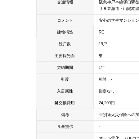
交通情報
阪急神戸本線塚口駅徒
ＪＲ東海道・山陽本線
コメント
安心の学生マンショ
建物構造
RC
総戸数
19戸
主要採光面
東
契約期間
1年
引渡
相談 -
入居属性
指定なし
鍵交換費用
24,200円
備考
※別途火災保険への
食事提供
-
オール電化、 バルコニ