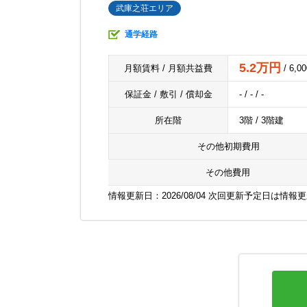
武庫之荘エリア
通学経路
5.2万円
月額賃料 / 月額共益費
/ 6,0
保証金 / 敷引 / 償却金
- / - / -
所在階
3階 / 3階建
その他初期費用
その他費用
情報更新日：2026/08/04 次回更新予定日は情報