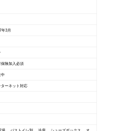
97年3月
介
害保険加入必須
住中
ンターネット対応
置場、 バストイレ別、 冷房、 シューズボックス、 オ