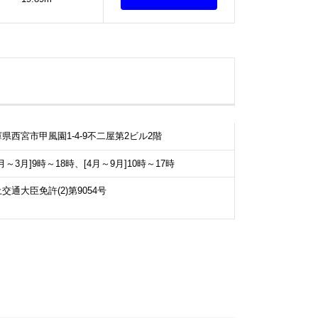
県西宮市甲風園1-4-9不二屋第2ビル2階
0月～3月]9時～18時、[4月～9月]10時～17時
交通大臣免許(2)第9054号