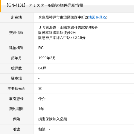
【GN-4131】 アミスター御影の物件詳細情報
所在地
兵庫県神戸市東灘区御影中町2(
地図を見る
)
ＪＲ東海道・山陽本線住吉駅徒歩6分
交通情報
阪神本線御影駅徒歩6分
阪急神戸本線六甲駅バス16分
建物構造
RC
築年月
1999年3月
総戸数
64戸
駐車場
-
主要採光面
東
取引態様
仲介
契約期間
1年
保険
損害保険加入必須
引渡
相談 -