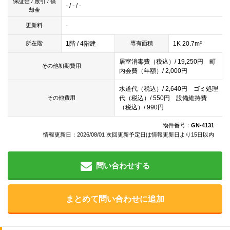
保証金 / 敷引 / 償
- / - / -
却金
-
更新料
1階 / 4階建
1K 20.7m²
所在階
専有面積
居室消毒費（税込）/ 19,250円 町
その他初期費用
内会費（年額）/ 2,000円
水道代（税込）/ 2,640円 ゴミ処理
代（税込）/ 550円 設備維持費
その他費用
（税込）/ 990円
物件番号：
GN-4131
情報更新日：2026/08/01 次回更新予定日は情報更新日より15日以内
問い合わせする
まとめて問い合わせに追加