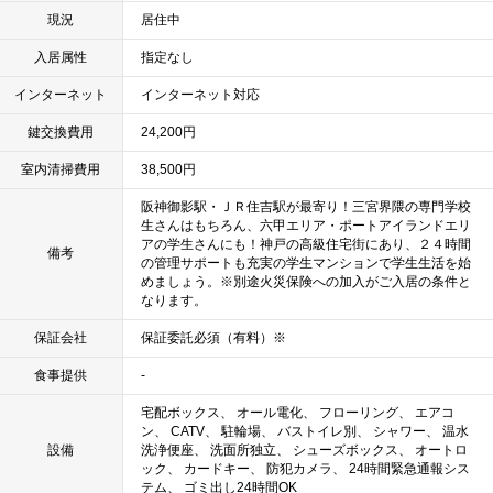
現況
居住中
入居属性
指定なし
インターネット
インターネット対応
鍵交換費用
24,200円
室内清掃費用
38,500円
阪神御影駅・ＪＲ住吉駅が最寄り！三宮界隈の専門学校
生さんはもちろん、六甲エリア・ポートアイランドエリ
アの学生さんにも！神戸の高級住宅街にあり、２４時間
備考
の管理サポートも充実の学生マンションで学生生活を始
めましょう。※別途火災保険への加入がご入居の条件と
なります。
保証会社
保証委託必須（有料）※
食事提供
-
宅配ボックス、 オール電化、 フローリング、 エアコ
ン、 CATV、 駐輪場、 バストイレ別、 シャワー、 温水
設備
洗浄便座、 洗面所独立、 シューズボックス、 オートロ
ック、 カードキー、 防犯カメラ、 24時間緊急通報シス
テム、 ゴミ出し24時間OK