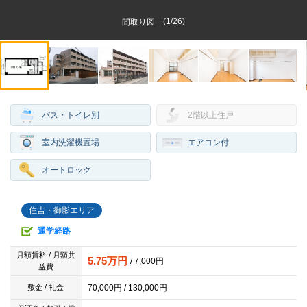
(
1
/
26
)
間取り図
バス・トイレ別
2階以上住戸
室内洗濯機置場
エアコン付
オートロック
住吉・御影エリア
通学経路
月額賃料 / 月額共
5.75万円
/ 7,000円
益費
70,000円 / 130,000円
敷金 / 礼金