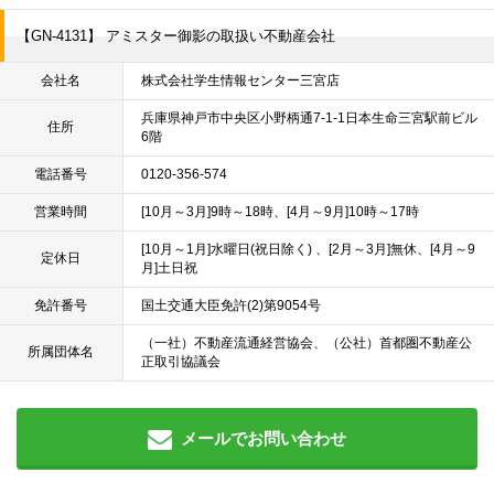
【GN-4131】 アミスター御影の取扱い不動産会社
会社名
株式会社学生情報センター三宮店
兵庫県神戸市中央区小野柄通7-1-1日本生命三宮駅前ビル
住所
6階
電話番号
0120-356-574
営業時間
[10月～3月]9時～18時、[4月～9月]10時～17時
[10月～1月]水曜日(祝日除く) 、[2月～3月]無休、[4月～9
定休日
月]土日祝
免許番号
国土交通大臣免許(2)第9054号
（一社）不動産流通経営協会、（公社）首都圏不動産公
所属団体名
正取引協議会
メールでお問い合わせ