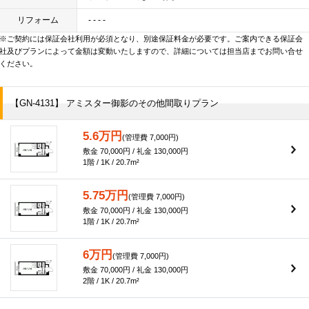
リフォーム
- - - -
※ご契約には保証会社利用が必須となり、別途保証料金が必要です。ご案内できる保証会
社及びプランによって金額は変動いたしますので、詳細については担当店までお問い合せ
ください。
【GN-4131】 アミスター御影のその他間取りプラン
5.6万円
(管理費 7,000円)
敷金 70,000円 / 礼金 130,000円
1階 / 1K / 20.7m²
5.75万円
(管理費 7,000円)
敷金 70,000円 / 礼金 130,000円
1階 / 1K / 20.7m²
6万円
(管理費 7,000円)
敷金 70,000円 / 礼金 130,000円
2階 / 1K / 20.7m²