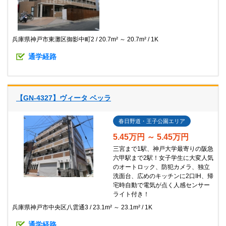
兵庫県神戸市東灘区御影中町2
20.7m² ～ 20.7m²
1K
通学経路
【GN-4327】ヴィータ ベッラ
春日野道・王子公園エリア
5.45万円 ～ 5.45万円
三宮まで1駅、神戸大学最寄りの阪急
六甲駅まで2駅！女子学生に大変人気
のオートロック、防犯カメラ、独立
洗面台、広めのキッチンに2口IH、帰
宅時自動で電気が点く人感センサー
ライト付き！
兵庫県神戸市中央区八雲通3
23.1m² ～ 23.1m²
1K
通学経路