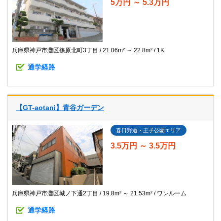
5万円 ～ 5.3万円
兵庫県神戸市灘区篠原北町3丁目
21.06m² ～ 22.8m²
1K
通学経路
【GT-aotani】青谷ガーデン
春日野道・王子公園エリア
3.5万円 ～ 3.5万円
兵庫県神戸市灘区城ノ下通2丁目
19.8m² ～ 21.53m²
ワンルーム
通学経路