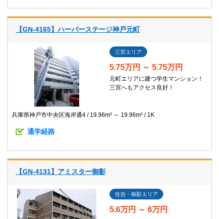
【GN-4165】ハーバーステージ神戸元町
三宮エリア
5.75万円 ～ 5.75万円
元町エリアに建つ学生マンション！
三宮へもアクセス良好！
兵庫県神戸市中央区海岸通4
19.96m² ～ 19.96m²
1K
通学経路
【GN-4131】アミスター御影
住吉・御影エリア
5.6万円 ～ 6万円