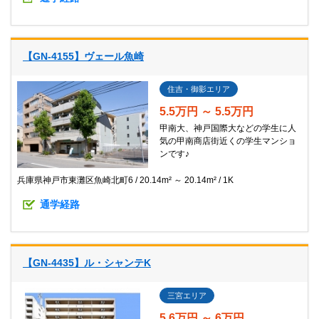
【GN-4155】ヴェール魚崎
住吉・御影エリア
5.5万円 ～ 5.5万円
甲南大、神戸国際大などの学生に人
気の甲南商店街近くの学生マンショ
ンです♪
兵庫県神戸市東灘区魚崎北町6
20.14m² ～ 20.14m²
1K
通学経路
【GN-4435】ル・シャンテK
三宮エリア
5.6万円 ～ 6万円