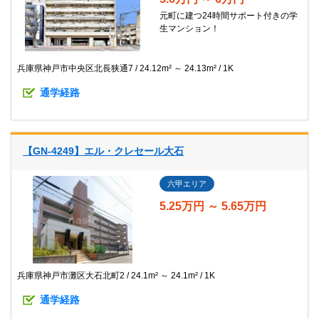
元町に建つ24時間サポート付きの学
生マンション！
兵庫県神戸市中央区北長狭通7
24.12m² ～ 24.13m²
1K
通学経路
【GN-4249】エル・クレセール大石
六甲エリア
5.25万円 ～ 5.65万円
兵庫県神戸市灘区大石北町2
24.1m² ～ 24.1m²
1K
通学経路