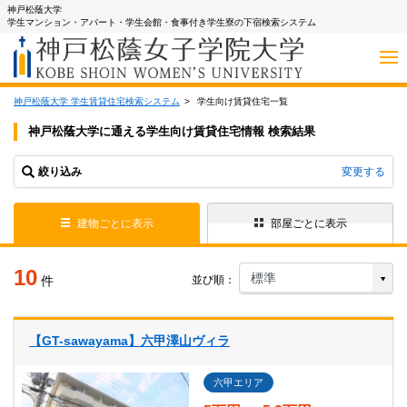
神戸松蔭大学
学生マンション・アパート・学生会館・食事付き学生寮の下宿検索システム
神戸松蔭大学 学生賃貸住宅検索システム
学生向け賃貸住宅一覧
神戸松蔭大学に通える学生向け賃貸住宅情報 検索結果
絞り込み
変更する
建物ごとに表示
部屋ごとに表示
10
件
並び順：
【GT-sawayama】六甲澤山ヴィラ
六甲エリア