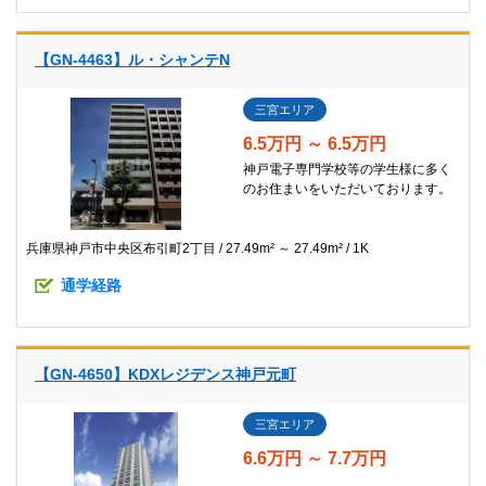
【GN-4463】ル・シャンテN
三宮エリア
6.5万円 ～ 6.5万円
神戸電子専門学校等の学生様に多く
のお住まいをいただいております。
兵庫県神戸市中央区布引町2丁目
27.49m² ～ 27.49m²
1K
通学経路
【GN-4650】KDXレジデンス神戸元町
三宮エリア
6.6万円 ～ 7.7万円