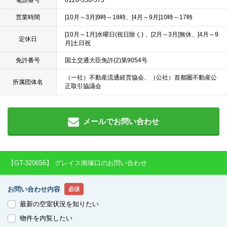
電話番号
0120-356-573
営業時間
[10月～3月]9時～18時、[4月～9月]10時～17時
[10月～1月]水曜日(祝日除く) 、[2月～3月]無休、[4月～9
定休日
月]土日祝
免許番号
国土交通大臣免許(2)第9054号
（一社）不動産流通経営協会、（公社）首都圏不動産公
所属団体名
正取引協議会
メールでお問い合わせ
【GT-320656】 グレイス南塚口のお問い合わせ
お問い合わせ内容
必須
最新の空室状況を知りたい
物件を内覧したい