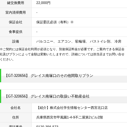
鍵交換費用
22,000円
室内清掃費用
-
保証会社
保証委託必須（有料）※
食事提供
-
設備
バルコニー、 エアコン、 駐輪場、 バストイレ別、 冷房
※ご契約には保証会社利用が必須となり、別途保証料金が必要です。ご案内できる保証会
社及びプランによって金額は変動いたしますので、詳細については担当店までお問い合せ
ください。
【GT-320656】 グレイス南塚口のその他間取りプラン
【GT-320656】 グレイス南塚口の取扱い不動産会社
会社名
【紹介】株式会社学生情報センター西宮北口店
住所
兵庫県西宮市甲風園1-4-9不二屋第2ビル2階