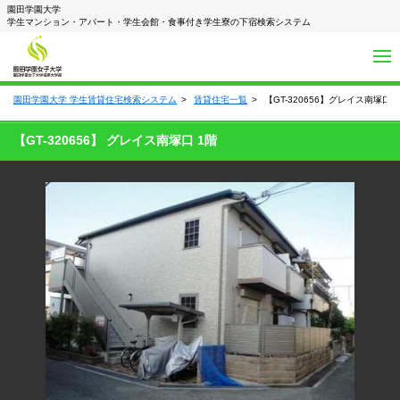
園田学園大学
学生マンション・アパート・学生会館・食事付き学生寮の下宿検索システム
園田学園大学 学生賃貸住宅検索システム
賃貸住宅一覧
【GT-320656】グレイス南塚口
【GT-320656】 グレイス南塚口 1階