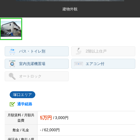
建物外観
バス・トイレ別
2階以上住戸
室内洗濯機置場
エアコン付
オートロック
塚口エリア
通学経路
月額賃料 / 月額共
5万円
/ 3,000円
益費
- / 62,000円
敷金 / 礼金
保証金 / 敷引 / 償