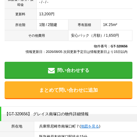
- / - / -
却金
13,200円
更新料
1階 / 2階建
1K 25m²
所在階
専有面積
安心パック（月額）/ 1,650円
その他費用
物件番号：
GT-320656
情報更新日：2026/08/05 次回更新予定日は情報更新日より15日以内
問い合わせする
まとめて問い合わせに追加
【GT-320656】 グレイス南塚口の物件詳細情報
所在地
兵庫県尼崎市南塚口町７(
地図を見る
)
阪急神戸本線塚口駅徒歩15分