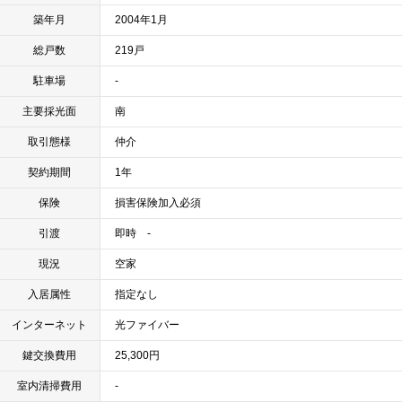
築年月
2004年1月
総戸数
219戸
駐車場
-
主要採光面
南
取引態様
仲介
契約期間
1年
保険
損害保険加入必須
引渡
即時 -
現況
空家
入居属性
指定なし
インターネット
光ファイバー
鍵交換費用
25,300円
室内清掃費用
-