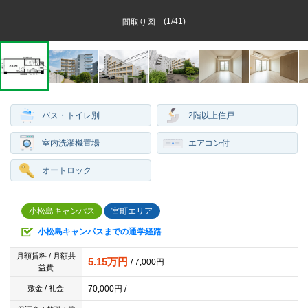
(
1
/
41
)
間取り図
バス・トイレ別
2階以上住戸
室内洗濯機置場
エアコン付
オートロック
小松島キャンパス
宮町エリア
小松島キャンパスまでの通学経路
月額賃料 / 月額共
5.15万円
/ 7,000円
益費
70,000円 / -
敷金 / 礼金