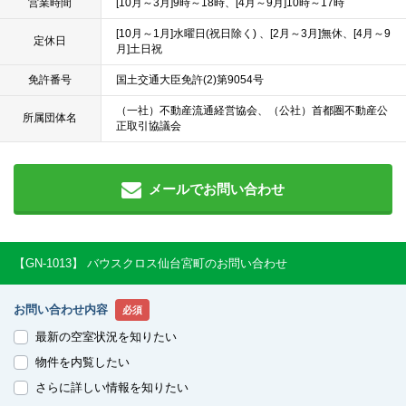
営業時間
[10月～3月]9時～18時、[4月～9月]10時～17時
[10月～1月]水曜日(祝日除く) 、[2月～3月]無休、[4月～9
定休日
月]土日祝
免許番号
国土交通大臣免許(2)第9054号
（一社）不動産流通経営協会、（公社）首都圏不動産公
所属団体名
正取引協議会
メールでお問い合わせ
【GN-1013】 バウスクロス仙台宮町のお問い合わせ
お問い合わせ内容
必須
最新の空室状況を知りたい
物件を内覧したい
さらに詳しい情報を知りたい