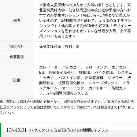
※別途火災保険への加入がご入居の条件となります。東
北医科薬科大学・仙台駅周辺の学校に進学予定の方へお
すすめの学生マンション！毎日8時～17時まで管理人が
備考
いますので、24時間管理と併せて、より安心な学生マン
ションです！仙台駅まで徒歩15分の好立地！デザイナー
ズマンションを思わせるオシャレな外観が人気！女子専
用フロアもあります☆
保証会社
保証委託必須（有料）※
食事提供
-
エレベータ、 バルコニー、 フローリング、 エアコン、
BS、 外観タイル張り、 駐輪場、 バイク置場、 システム
キッチン、 バストイレ別、 浴室乾燥機、 シャワー、 洗
設備
面所独立、 洗髪洗面化粧台、 シューズボックス、 トラ
ンクルーム、 オートロック、 カードキー、 防犯カメ
ラ、 24時間緊急通報システム
※ご契約には保証会社利用が必須となり、別途保証料金が必要です。ご案内できる保証会
社及びプランによって金額は変動いたしますので、詳細については担当店までお問い合せ
ください。
【GN-1013】 バウスクロス仙台宮町のその他間取りプラン