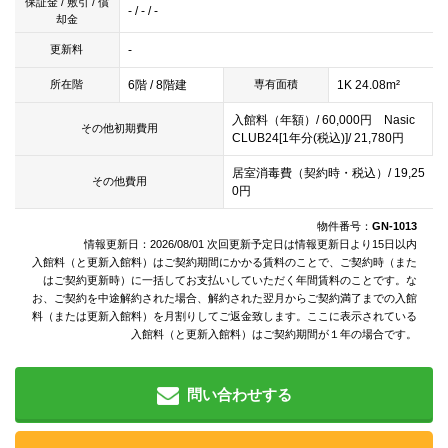
保証金 / 敷引 / 償
- / - / -
却金
-
更新料
6階 / 8階建
1K 24.08m²
所在階
専有面積
入館料（年額）/ 60,000円 Nasic
その他初期費用
CLUB24[1年分(税込)]/ 21,780円
居室消毒費（契約時・税込）/ 19,25
その他費用
0円
物件番号：
GN-1013
情報更新日：2026/08/01 次回更新予定日は情報更新日より15日以内
入館料（と更新入館料）はご契約期間にかかる賃料のことで、ご契約時（また
はご契約更新時）に一括してお支払いしていただく年間賃料のことです。な
お、ご契約を中途解約された場合、解約された翌月からご契約満了までの入館
料（または更新入館料）を月割りしてご返金致します。ここに表示されている
入館料（と更新入館料）はご契約期間が１年の場合です。
問い合わせする