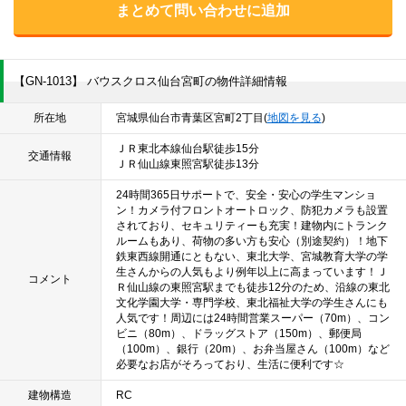
まとめて問い合わせに追加
【GN-1013】 バウスクロス仙台宮町の物件詳細情報
所在地
宮城県仙台市青葉区宮町2丁目(
地図を見る
)
ＪＲ東北本線仙台駅徒歩15分
交通情報
ＪＲ仙山線東照宮駅徒歩13分
24時間365日サポートで、安全・安心の学生マンショ
ン！カメラ付フロントオートロック、防犯カメラも設置
されており、セキュリティーも充実！建物内にトランク
ルームもあり、荷物の多い方も安心（別途契約）！地下
鉄東西線開通にともない、東北大学、宮城教育大学の学
生さんからの人気もより例年以上に高まっています！Ｊ
コメント
Ｒ仙山線の東照宮駅までも徒歩12分のため、沿線の東北
文化学園大学・専門学校、東北福祉大学の学生さんにも
人気です！周辺には24時間営業スーパー（70m）、コン
ビニ（80m）、ドラッグストア（150m）、郵便局
（100m）、銀行（20m）、お弁当屋さん（100m）など
必要なお店がそろっており、生活に便利です☆
建物構造
RC