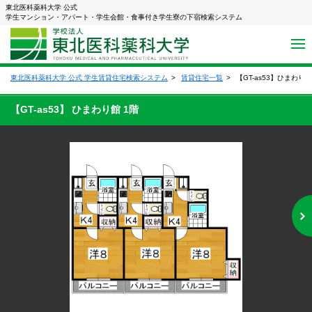
東北医科薬科大学 公式
学生マンション・アパート・学生会館・食事付き学生寮の下宿検索システム
東北医科薬科大学 公式 学生賃貸住宅検索システム
賃貸住宅一覧
【GT-as53】ひまわり館
【GT-as53】 ひまわり館 1階