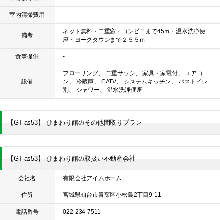
室内清掃費用
-
ネット無料・二重窓・コンビニまで45ｍ・温水洗浄便
備考
座・ヨークタウンまで２５５ｍ
食事提供
-
フローリング、 二重サッシ、 家具・家電付、 エアコ
設備
ン、 冷蔵庫、 CATV、 システムキッチン、 バストイレ
別、 シャワー、 温水洗浄便座
【GT-as53】 ひまわり館のその他間取りプラン
【GT-as53】 ひまわり館の取扱い不動産会社
会社名
有限会社アイムホーム
住所
宮城県仙台市青葉区小松島2丁目9-11
電話番号
022-234-7511