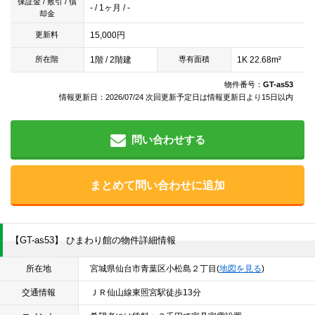
保証金 / 敷引 / 償
- / 1ヶ月 / -
却金
15,000円
更新料
1階 / 2階建
1K 22.68m²
所在階
専有面積
物件番号：
GT-as53
情報更新日：2026/07/24 次回更新予定日は情報更新日より15日以内
問い合わせする
まとめて問い合わせに追加
【GT-as53】 ひまわり館の物件詳細情報
所在地
宮城県仙台市青葉区小松島２丁目(
地図を見る
)
交通情報
ＪＲ仙山線東照宮駅徒歩13分