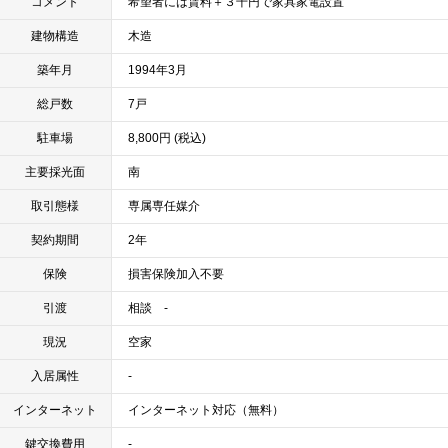
コメント
希望者には賃料＋３千円で家具家電設置
建物構造
木造
築年月
1994年3月
総戸数
7戸
駐車場
8,800円 (税込)
主要採光面
南
取引態様
専属専任媒介
契約期間
2年
保険
損害保険加入不要
引渡
相談 -
現況
空家
入居属性
-
インターネット
インターネット対応（無料）
鍵交換費用
-