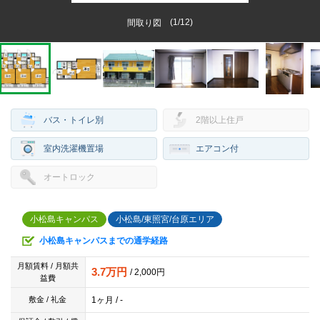
(
1
/
12
)
間取り図
バス・トイレ別
2階以上住戸
室内洗濯機置場
エアコン付
オートロック
小松島キャンパス
小松島/東照宮/台原エリア
小松島キャンパスまでの通学経路
月額賃料 / 月額共
3.7万円
/ 2,000円
益費
1ヶ月 / -
敷金 / 礼金