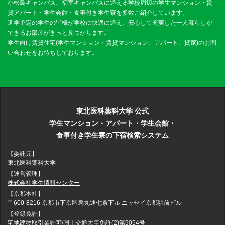
小松島キャンパス、福室キャンパスに通える学校周辺の学生マンション・賃
貸アパート・学生会館・食事付き学生寮を多数ご紹介しています。
進学予定の学生の皆様が学校に快適に通え、安心して充実した一人暮らしが
できるお部屋がきっと見つかります。
学生向け賃貸住宅(学生マンション・賃貸マンション、アパート、貸家)のお問
い合わせをお待ちしております。
東北医科薬科大学 公式
学生マンション・アパート・学生会館・
食事付き学生寮の下宿検索システム
【委託元】
東北医科薬科大学
【運営管理】
株式会社学生情報センター
【京都本社】
〒600-8216 京都市下京区烏丸通七条下ル ニッセイ京都駅前ビル
【登録免許】
宅地建物取引業許可/国士交通大臣免許(2)第9054号