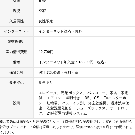
引渡
相談 -
現況
空家
入居属性
女性限定
インターネット
インターネット対応（無料）
鍵交換費用
-
室内清掃費用
40,700円
備考
インターネット加入金：13,200円（税込）
保証会社
保証委託必須（有料）※
食事提供
食事あり
エレベータ、 宅配ボックス、 バルコニー、 家具・家電
付、 エアコン、 照明付き、 BS、 CS、 TVインターホ
設備
ン、 駐輪場、 バストイレ別、 浴室乾燥機、 温水洗浄便
座、 洗髪洗面化粧台、 シューズボックス、 オートロッ
ク、 24時間緊急通報システム
※ご契約には保証会社利用が必須となり、別途保証料金が必要です。ご案内できる保証会
社及びプランによって金額は変動いたしますので、詳細については担当店までお問い合せ
ください。