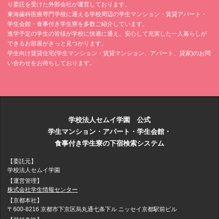
り委託を受けた外部会社が運営しております。
東海歯科医療専門学校に通える学校周辺の学生マンション・賃貸アパート・
学生会館・食事付き学生寮を多数ご紹介しています。
進学予定の学生の皆様が学校に快適に通え、安心して充実した一人暮らしが
できるお部屋がきっと見つかります。
学生向け賃貸住宅(学生マンション・賃貸マンション、アパート、貸家)のお問
い合わせをお待ちしております。
学校法人セムイ学園 公式
学生マンション・アパート・学生会館・
食事付き学生寮の下宿検索システム
【委託元】
学校法人セムイ学園
【運営管理】
株式会社学生情報センター
【京都本社】
〒600-8216 京都市下京区烏丸通七条下ル ニッセイ京都駅前ビル