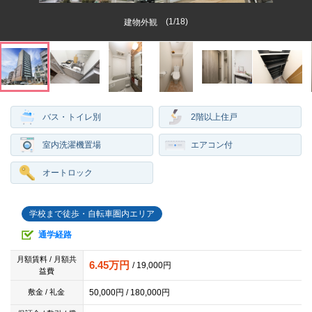
(
1
/
18
)
建物外観
バス・トイレ別
2階以上住戸
室内洗濯機置場
エアコン付
オートロック
学校まで徒歩・自転車圏内エリア
通学経路
月額賃料 / 月額共
6.45万円
/ 19,000円
益費
50,000円 / 180,000円
敷金 / 礼金