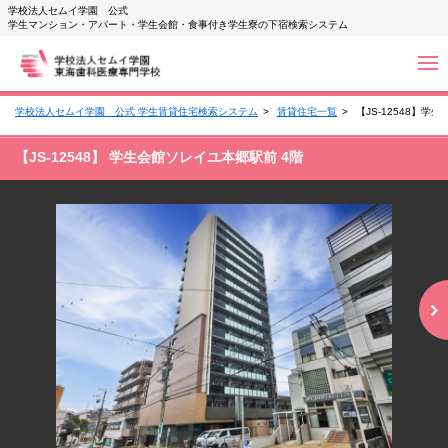
学校法人セムイ学園 公式
学生マンション・アパート・学生会館・食事付き学生寮の下宿検索システム
学校法人セムイ学園 公式 学生賃貸住宅検索システム
賃貸住宅一覧
【JS-12548】学
【JS-12548】 学生会館ソレイユ本郷駅前 4階