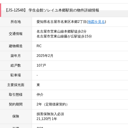
【JS-12548】 学生会館ソレイユ本郷駅前の物件詳細情報
所在地
愛知県名古屋市名東区本郷2丁目(
地図を見る
)
名古屋市営東山線本郷駅徒歩2分
交通情報
名古屋市営東山線藤が丘駅徒歩15分
建物構造
RC
築年月
2025年2月
総戸数
107戸
駐車場
-
主要採光面
東
取引態様
仲介
契約期間
2年（定期借家契約）
損害保険加入必須
保険
21,120円 1年