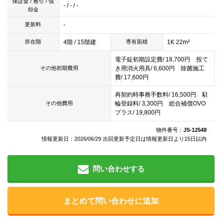
保証金 / 敷引 / 償
- / - / -
却金
-
更新料
4階 / 15階建
1K 22m²
所在階
専有面積
電子錠初期設定費/ 18,700円 投て
き用消火用具/ 6,600円 除菌施工
その他初期費用
費/ 17,600円
再契約時事務手数料/ 16,500円 駐
輪登録料/ 3,300円 総合補償OVO
その他費用
プラス/ 19,800円
物件番号：
JS-12548
情報更新日：2026/06/29 次回更新予定日は情報更新日より15日以内
問い合わせする
まとめて問い合わせに追加