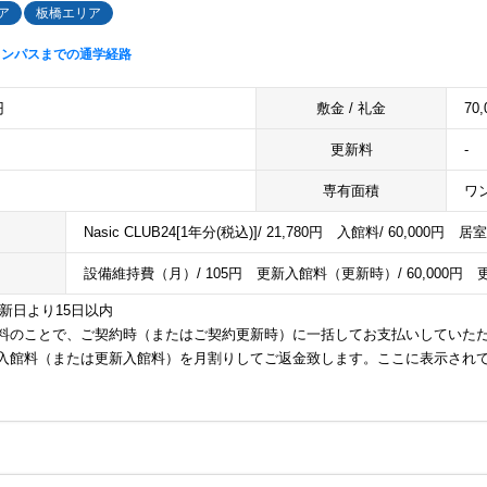
ア
板橋エリア
ャンパスまでの通学経路
円
敷金 / 礼金
70,
更新料
-
専有面積
ワン
Nasic CLUB24[1年分(税込)]/ 21,780円 入館料/ 60,000円 居
設備維持費（月）/ 105円 更新入館料（更新時）/ 60,000円 
更新日より15日以内
料のことで、ご契約時（またはご契約更新時）に一括してお支払いしていた
入館料（または更新入館料）を月割りしてご返金致します。ここに表示され