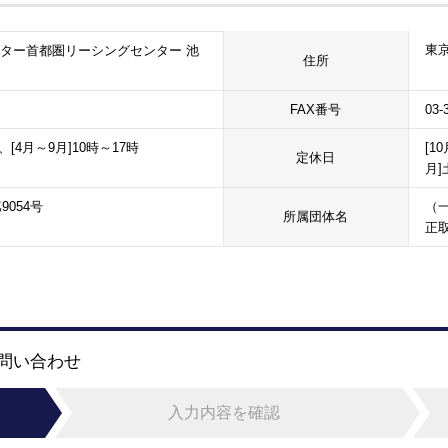
東京
ター首都圏リーシングセンター 池
住所
FAX番号
03-
、[4月～9月]10時～17時
[1
定休日
月]
9054号
（
所属団体名
正
お問い合わせ
入力内容を確認