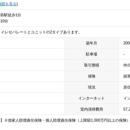
地図を見る
)
前駅徒歩1分
10分
トイレセパレートとユニットの2タイプあります。
築年月
20
駐車場
-
取引態様
仲
保険
損
現況
居
インターネット
イ
室内清掃費用
57,
】※借家人賠償責任保険・個人賠償責任保険（上限額1,000万円以上の保険