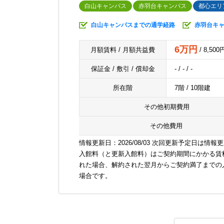
白山キャンパス
赤羽台キャンパス
都心エリ
白山キャンパスまでの通学経路
赤羽台キ
6万円
月額賃料 / 月額共益費
/ 8,500
保証金 / 敷引 / 償却金
- / - / -
所在階
7階 / 10階建
その他初期費用
その他費用
情報更新日：2026/08/03 次回更新予定日は情報
入館料（と更新入館料）はご契約期間にかかる賃
れた場合、解約された翌月からご契約満了までの
場合です。