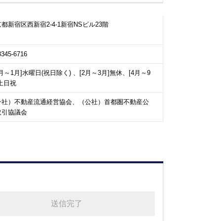
都新宿区西新宿2-4-1新宿NSビル23階
3345-6716
0月～1月]水曜日(祝日除く) 、[2月～3月]無休、[4月～9
土日祝
一社）不動産流通経営協会、（公社）首都圏不動産公
取引協議会
送信完了