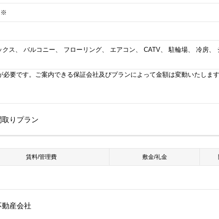
）※
クス、 バルコニー、 フローリング、 エアコン、 CATV、 駐輪場、 冷房、
が必要です。ご案内できる保証会社及びプランによって金額は変動いたしま
他間取りプラン
賃料/管理費
敷金/礼金
不動産会社