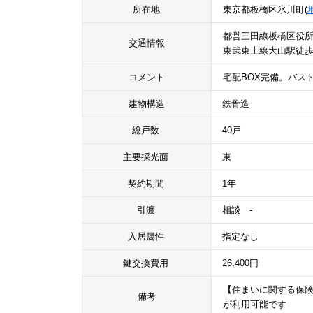
所在地
東京都板橋区氷川町(
都営三田線板橋区役所
交通情報
東武東上線大山駅徒歩
コメント
宅配BOX完備。バス
建物構造
鉄骨造
総戸数
40戸
主要採光面
東
契約期間
1年
引渡
相談 -
入居属性
指定なし
鍵交換費用
26,400円
【住まいに関する保険
備考
が利用可能です