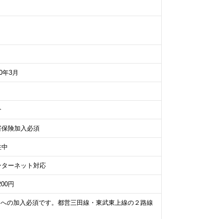
00年3月
介
害保険加入必須
住中
ンターネット対応
200円
）への加入必須です。都営三田線・東武東上線の２路線