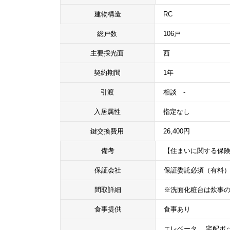
建物構造
RC
総戸数
106戸
主要採光面
西
契約期間
1年
引渡
相談 -
入居属性
指定なし
鍵交換費用
26,400円
備考
【住まいに関する保険
保証会社
保証委託必須（有料
間取詳細
※洗面化粧台は炊事
食事提供
食事あり
エレベータ、 宅配ボッ