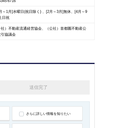
3345-6716
0月～1月]水曜日(祝日除く) 、[2月～3月]無休、[4月～9
土日祝
一社）不動産流通経営協会、（公社）首都圏不動産公
取引協議会
送信完了
さらに詳しい情報を知りたい