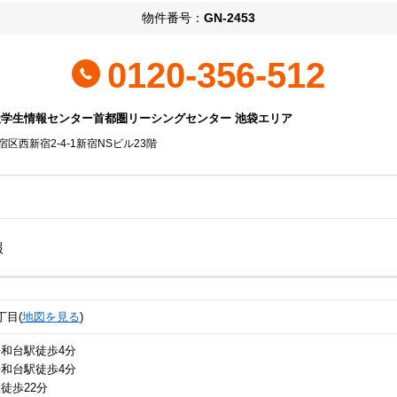
物件番号：
GN-2453
0120-356-512
社学生情報センター首都圏リーシングセンター 池袋エリア
区西新宿2-4-1新宿NSビル23階
報
丁目(
地図を見る
)
和台駅徒歩4分
和台駅徒歩4分
徒歩22分