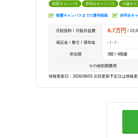
朝霞キャンパス
赤羽台キャンパス
川越キャ
朝霞キャンパスまでの通学経路
赤羽台キ
6.7万円
月額賃料 / 月額共益費
/ 23,
保証金 / 敷引 / 償却金
- / - / -
所在階
3階 / 4階建
その他初期費用
情報更新日：2026/08/03 次回更新予定日は情報