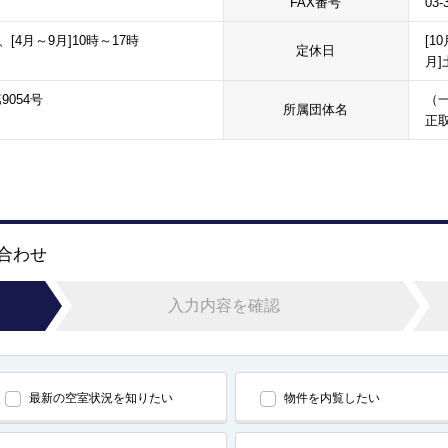
FAX番号
03-
、[4月～9月]10時～17時
[1
定休日
月]
9054号
（
所属団体名
正
い合わせ
入力内容を確認
最新の空室状況を知りたい
物件を内覧したい