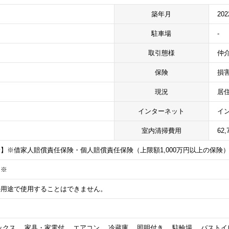
築年月
20
駐車場
-
取引態様
仲
保険
損
現況
居
インターネット
イ
室内清掃費用
62,
】※借家人賠償責任保険・個人賠償責任保険（上限額1,000万円以上の保険
）※
の用途で使用することはできません。
クス、 家具・家電付、 エアコン、 冷蔵庫、 照明付き、 駐輪場、 バストイ