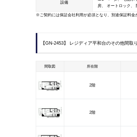
設備
房、 オートロック、 
※ご契約には保証会社利用が必須となり、別途保証料金
【GN-2453】 レジディア平和台のその他間取
間取図
所在階
2階
2階