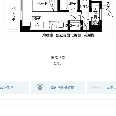
その他部屋スペース
居室・リビング
居室・リビング
その他共用部分
エントランス
洗面所写真
その他設備
間取り図
建物外観
キッチン
間取り図
その他
トイレ
その他
バス
収納
玄関
(
(
(
(
(
(
(
(
(
(
(
(
(
(
(
(
(
1
1
1
1
1
1
1
1
1
1
1
1
1
1
1
1
1
/
/
/
/
/
/
/
/
/
/
/
/
/
/
/
/
/
15
15
15
15
15
15
15
15
15
15
15
15
15
15
15
15
15
)
)
)
)
)
)
)
)
)
)
)
)
)
)
)
)
)
階以上住戸
室内洗濯機置場
エア