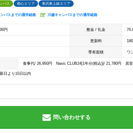
ンパス
都心エリア
東武東上線エリア
ャンパスまでの通学経路
川越キャンパスまでの通学経路
000円
敷金 / 礼金
70,
更新料
18
専有面積
ワン
食事代/ 26,950円 Nasic CLUB24[1年分(税込)]/ 21,780円 居
更新日より15日以内
問い合わせする