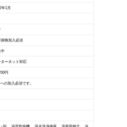
22年1月
介
害保険加入必須
住中
ンターネット対応
700円
）への加入必須です。
レ別、 浴室乾燥機、 温水洗浄便座、 洗面所独立、 冷