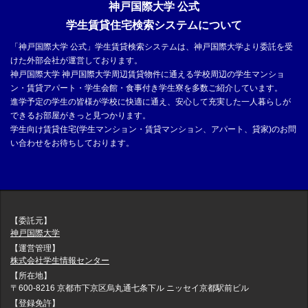
神戸国際大学 公式
学生賃貸住宅検索システムについて
「神戸国際大学 公式」学生賃貸検索システムは、神戸国際大学より委託を受
けた外部会社が運営しております。
神戸国際大学 神戸国際大学周辺賃貸物件に通える学校周辺の学生マンショ
ン・賃貸アパート・学生会館・食事付き学生寮を多数ご紹介しています。
進学予定の学生の皆様が学校に快適に通え、安心して充実した一人暮らしが
できるお部屋がきっと見つかります。
学生向け賃貸住宅(学生マンション・賃貸マンション、アパート、貸家)のお問
い合わせをお待ちしております。
【委託元】
神戸国際大学
【運営管理】
株式会社学生情報センター
【所在地】
〒600-8216 京都市下京区烏丸通七条下ル ニッセイ京都駅前ビル
【登録免許】