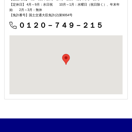
【定休日】 4月～9月：水日祝 10月～1月：水曜日（祝日除く）、年末年
始 2月～3月：無休
【免許番号】国土交通大臣免許(2)第9054号
０１２０－７４９－２１５