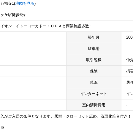
万福寺1(
地図を見る
)
ヶ丘駅徒歩6分
はイオン・イトーヨーカドー・ＯＰＡと商業施設多数！
築年月
20
駐車場
-
取引態様
仲
保険
損
現況
居
インターネット
イ
室内清掃費用
-
加入がご入居の条件となります。居室・クローゼット広め。洗面化粧台付き！
）※