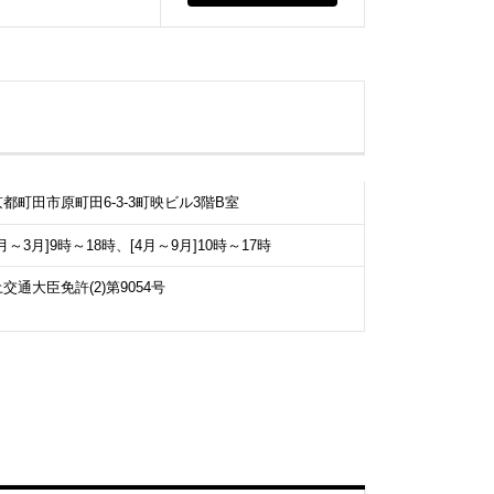
都町田市原町田6-3-3町映ビル3階B室
0月～3月]9時～18時、[4月～9月]10時～17時
交通大臣免許(2)第9054号