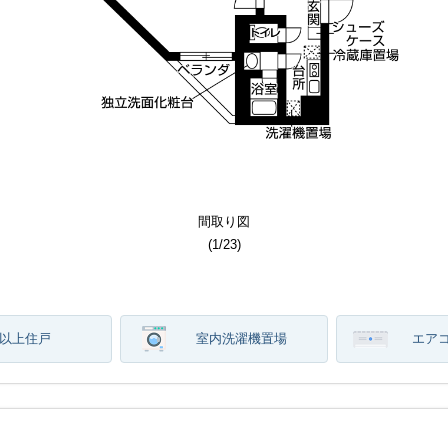
その他部屋スペース
居室・リビング
居室・リビング
その他共用部分
その他共用部分
その他共用部分
セキュリティ
エントランス
洗面所写真
バルコニー
その他設備
その他設備
その他設備
その他設備
間取り図
建物外観
キッチン
キッチン
間取り図
その他
トイレ
その他
バス
収納
玄関
(
(
(
(
(
(
(
(
(
(
(
(
(
(
(
(
(
(
(
(
(
(
(
(
(
1
1
1
1
1
1
1
1
1
1
1
1
1
1
1
1
1
1
1
1
1
1
1
1
1
/
/
/
/
/
/
/
/
/
/
/
/
/
/
/
/
/
/
/
/
/
/
/
/
/
23
23
23
23
23
23
23
23
23
23
23
23
23
23
23
23
23
23
23
23
23
23
23
23
23
)
)
)
)
)
)
)
)
)
)
)
)
)
)
)
)
)
)
)
)
)
)
)
)
)
階以上住戸
室内洗濯機置場
エア