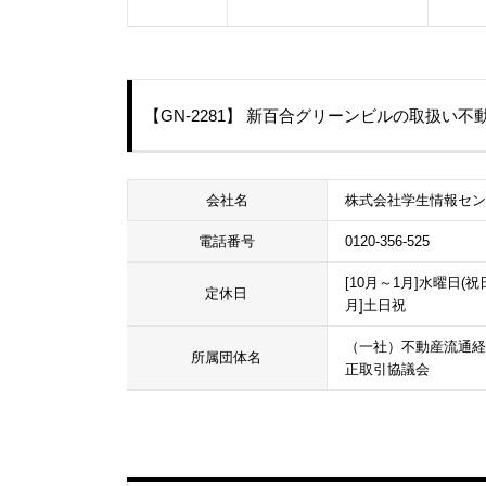
【GN-2281】 新百合グリーンビルの取扱い不
会社名
株式会社学生情報セ
電話番号
0120-356-525
[10月～1月]水曜日(祝
定休日
月]土日祝
（一社）不動産流通経
所属団体名
正取引協議会