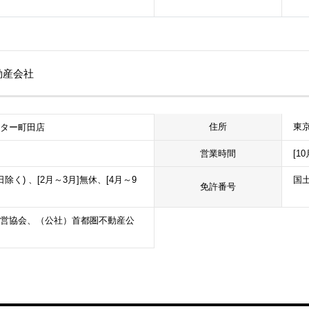
動産会社
東京
住所
ンター町田店
営業時間
[1
日除く) 、[2月～3月]無休、[4月～9
国土
免許番号
営協会、（公社）首都圏不動産公