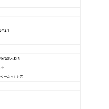
08年2月
介
害保険加入必須
住中
ンターネット対応