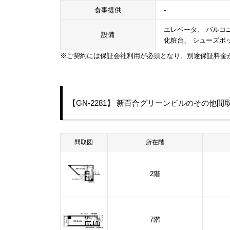
食事提供
-
エレベータ、 バルコニ
設備
化粧台、 シューズボ
※ご契約には保証会社利用が必須となり、別途保証料金
【GN-2281】 新百合グリーンビルのその他間
間取図
所在階
2階
7階