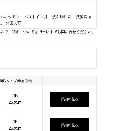
ステムキッチン、 バストイレ別、 洗面所独立、 洗髪洗面
ム、 外国人可
すので、詳細については担当店までお問い合せください。
間取タイプ/専有面積
1K
詳細を見る
25.95m²
1K
詳細を見る
25.95m²