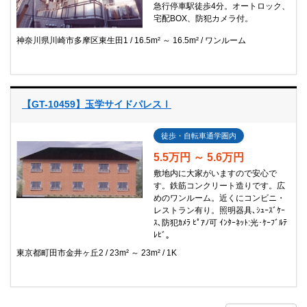
急行停車駅徒歩4分。オートロック、
宅配BOX、防犯カメラ付。
神奈川県川崎市多摩区東生田1
16.5m² ～ 16.5m²
ワンルーム
【GT-10459】玉学サイドパレスⅠ
徒歩・自転車通学圏内
5.5万円 ～ 5.6万円
敷地内に大家がいますので安心で
す。鉄筋コンクリート造りです。広
めのワンルーム。近くにコンビニ・
レストラン有り。照明器具､ｼｭｰｽﾞｹｰ
ｽ､防犯ｶﾒﾗ ﾋﾟｱﾉ可 ｲﾝﾀｰﾈｯﾄ:光･ｹｰﾌﾞﾙﾃ
ﾚﾋﾞ｡
東京都町田市金井ヶ丘2
23m² ～ 23m²
1K