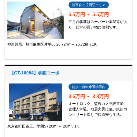
新百合ヶ丘周辺エリア
5.5万円 ～ 5.5万円
五月台駅前はスーパーや薬局等があ
り、日常の買い物に便利です。
神奈川県川崎市麻生区片平6
26.72m² ～ 26.72m²
1K
【GT-10084】学園コーポ
徒歩・自転車通学圏内
3.6万円 ～ 3.8万円
オートロック、監視カメラ設置済、
管理人常駐、地震火災に強い鉄筋コ
ンクリート造りで快適安心生活｡
東京都町田市玉川学園5
20m² ～ 20m²
1K