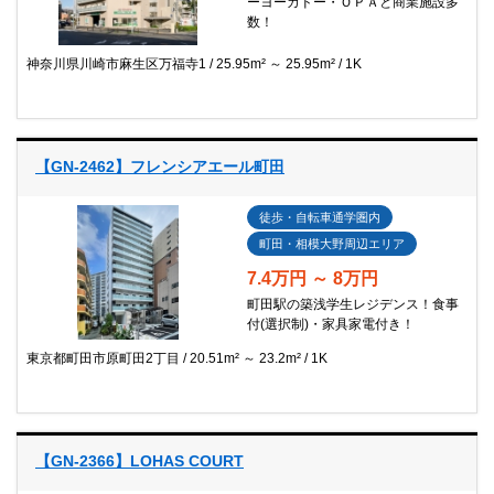
ーヨーカドー・ＯＰＡと商業施設多
数！
神奈川県川崎市麻生区万福寺1
25.95m² ～ 25.95m²
1K
【GN-2462】フレンシアエール町田
徒歩・自転車通学圏内
町田・相模大野周辺エリア
7.4万円 ～ 8万円
町田駅の築浅学生レジデンス！食事
付(選択制)・家具家電付き！
東京都町田市原町田2丁目
20.51m² ～ 23.2m²
1K
【GN-2366】LOHAS COURT