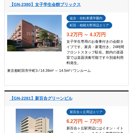
【GN-2380】女子学生会館ブリックス
徒歩・自転車通学圏内
町田・相模大野周辺エリア
3.2万円 ～ 4.3万円
女子学生専用のお食事付きの会館タ
イプです。家具・家電付き。24時間
フロントスタッフ駐在。館内の楽器
室では楽器演奏可能です※別途利用
料発生。
東京都町田市中町3
14.39m² ～ 14.5m²
ワンルーム
【GN-2281】新百合グリーンビル
新百合ヶ丘周辺エリア
6.2万円 ～ 7万円
新百合ヶ丘駅周辺にはイオン・イト