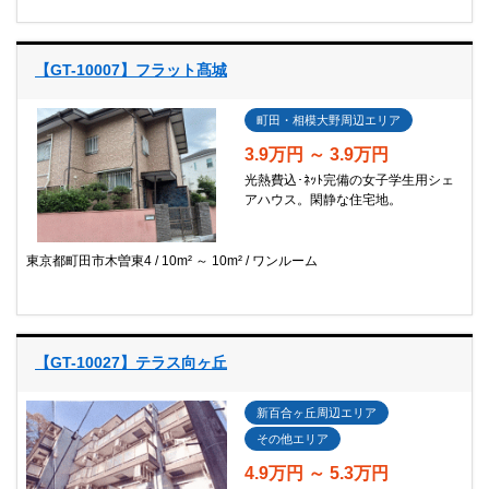
【GT-10007】フラット髙城
町田・相模大野周辺エリア
3.9万円 ～ 3.9万円
光熱費込･ﾈｯﾄ完備の女子学生用シェ
アハウス。閑静な住宅地。
東京都町田市木曽東4
10m² ～ 10m²
ワンルーム
【GT-10027】テラス向ヶ丘
新百合ヶ丘周辺エリア
その他エリア
4.9万円 ～ 5.3万円