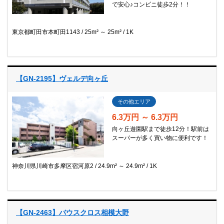
で安心♪コンビニ徒歩2分！！
東京都町田市本町田1143
25m² ～ 25m²
1K
【GN-2195】ヴェルデ向ヶ丘
その他エリア
6.3万円 ～ 6.3万円
向ヶ丘遊園駅まで徒歩12分！駅前は
スーパーが多く買い物に便利です！
神奈川県川崎市多摩区宿河原2
24.9m² ～ 24.9m²
1K
【GN-2463】バウスクロス相模大野