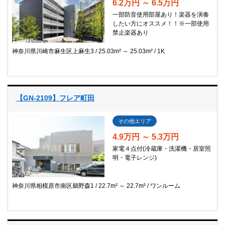
6.2万円 ～ 6.5万円
一部防音使用部屋あり！楽器を演奏
したい方にオススメ！！※一部使用
禁止楽器あり
神奈川県川崎市麻生区上麻生3
25.03m² ～ 25.03m²
1K
【GN-2109】フレア町田
その他エリア
4.9万円 ～ 5.3万円
家電４点付(冷蔵庫・洗濯機・居室照
明・電子レンジ)
神奈川県相模原市南区鵜野森1
22.7m² ～ 22.7m²
ワンルーム