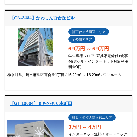
【GN-2484】かわしん百合丘ビル
新百合ヶ丘周辺エリア
その他エリア
6.9万円 ～ 6.9万円
学生専用フロア+家具家電備付+食事
付(選択制)+インターネット月額利用
料金0円
神奈川県川崎市麻生区百合丘1丁目
16.29m² ～ 16.29m²
ワンルーム
【GT-10004】まちのもり本町田
町田・相模大野周辺エリア
3万円 ～ 4万円
インターネット無料！オートロック