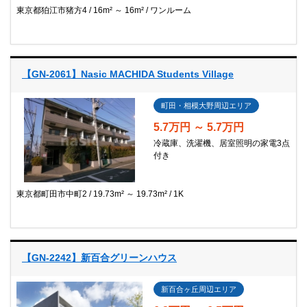
東京都狛江市猪方4
16m² ～ 16m²
ワンルーム
【GN-2061】Nasic MACHIDA Students Village
町田・相模大野周辺エリア
5.7万円 ～ 5.7万円
冷蔵庫、洗濯機、居室照明の家電3点
付き
東京都町田市中町2
19.73m² ～ 19.73m²
1K
【GN-2242】新百合グリーンハウス
新百合ヶ丘周辺エリア