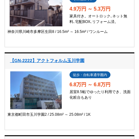
4.9万円 ～ 5.3万円
家具付き。オートロック､ネット無
料､宅配BOX､リフォーム済。
神奈川県川崎市多摩区生田8
16.5m² ～ 16.5m²
ワンルーム
【GN-2222】アクトフォルム玉川学園
徒歩・自転車通学圏内
6.8万円 ～ 6.8万円
居室8.5帖でゆったり利用でき、洗面
化粧台もあり
東京都町田市玉川学園2
25.08m² ～ 25.08m²
1K