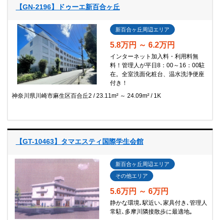
【GN-2196】ドゥーエ新百合ヶ丘
新百合ヶ丘周辺エリア
5.8万円 ～ 6.2万円
インターネット加入料・利用料無
料！管理人が平日8：00～16：00駐
在。全室洗面化粧台、温水洗浄便座
付き！
神奈川県川崎市麻生区百合丘2
23.11m² ～ 24.09m²
1K
【GT-10463】タマエスティ国際学生会館
新百合ヶ丘周辺エリア
その他エリア
5.6万円 ～ 6万円
静かな環境､駅近い､家具付き､管理人
常駐､多摩川隣接散歩に最適地｡